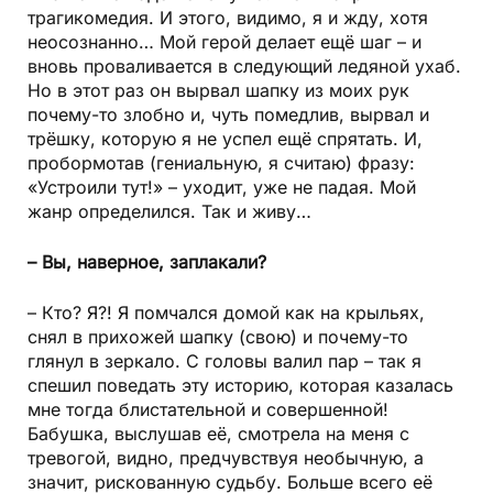
трагикомедия. И этого, видимо, я и жду, хотя
неосознанно… Мой герой делает ещё шаг – и
вновь проваливается в следующий ледяной ухаб.
Но в этот раз он вырвал шапку из моих рук
почему-то злобно и, чуть помедлив, вырвал и
трёшку, которую я не успел ещё спрятать. И,
пробормотав (гениальную, я считаю) фразу:
«Устроили тут!» – уходит, уже не падая. Мой
жанр определился. Так и живу…
– Вы, наверное, заплакали?
– Кто? Я?! Я помчался домой как на крыльях,
снял в прихожей шапку (свою) и почему-то
глянул в зеркало. С головы валил пар – так я
спешил поведать эту историю, которая казалась
мне тогда блистательной и совершенной!
Бабушка, выслушав её, смотрела на меня с
тревогой, видно, предчувствуя необычную, а
значит, рискованную судьбу. Больше всего её