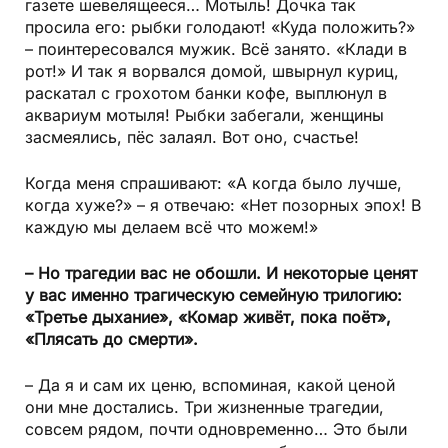
газете шевелящееся… Мотыль! Дочка так
просила его: рыбки голодают! «Куда положить?»
– поинтересовался мужик. Всё занято. «Клади в
рот!» И так я ворвался домой, швырнул куриц,
раскатал с грохотом банки кофе, выплюнул в
аквариум мотыля! Рыбки забегали, женщины
засмеялись, пёс залаял. Вот оно, счастье!
Когда меня спрашивают: «А когда было лучше,
когда хуже?» – я отвечаю: «Нет позорных эпох! В
каждую мы делаем всё что можем!»
– Но трагедии вас не обошли. И некоторые ценят
у вас именно трагическую семейную трилогию:
«Третье дыхание», «Комар живёт, пока поёт»,
«Плясать до смерти».
– Да я и сам их ценю, вспоминая, какой ценой
они мне достались. Три жизненные трагедии,
совсем рядом, почти одновременно… Это были