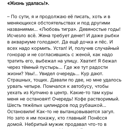
«Жизнь удалась!».
– По сути, я и продолжаю её писать, хоть и в
меняющихся обстоятельствах и под другими
названиями… «Любовь тигра». Девяностые годы!
Исчезло всё. Жена требует денег! И даже рыбки
в аквариуме голодают. Да ещё дочка и пёс. И
всех надо кормить. Устал! И, получив случайный
гонорар и не согласившись с женой, как надо
тратить его, выбежал на улицу. Хватит! Я бежал
через тёмный пустырь… Где же тут радости
жизни? Увы!.. Увидел очередь… Кур дают.
Страшных, тощих. Давали по две, но мне удалось
урвать четыре. Помчался к автобусу, чтобы
уехать из Купчино в центр. Какие-то там куры
меня не остановят! Очередь! Кофе растворимый.
Шесть тяжёлых цилиндров под рубашкой…
Остановили! Как-то не вытанцовывается загул.
Но зато я им покажу, кто главный! Понёсся
домой. Небритый мужик продавал что-то в