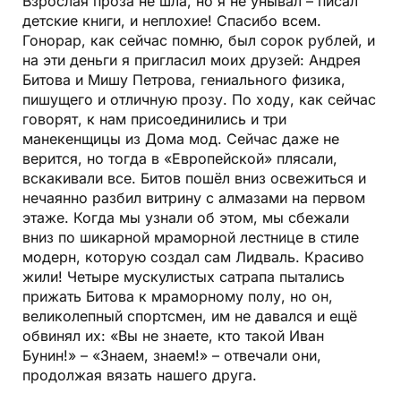
Взрослая проза не шла, но я не унывал – писал
детские книги, и неплохие! Спасибо всем.
Гонорар, как сейчас помню, был сорок рублей, и
на эти деньги я пригласил моих друзей: Андрея
Битова и Мишу Петрова, гениального физика,
пишущего и отличную прозу. По ходу, как сейчас
говорят, к нам присоединились и три
манекенщицы из Дома мод. Сейчас даже не
верится, но тогда в «Европейской» плясали,
вскакивали все. Битов пошёл вниз освежиться и
нечаянно разбил витрину с алмазами на первом
этаже. Когда мы узнали об этом, мы сбежали
вниз по шикарной мраморной лестнице в стиле
модерн, которую создал сам Лидваль. Красиво
жили! Четыре мускулистых сатрапа пытались
прижать Битова к мраморному полу, но он,
великолепный спортсмен, им не давался и ещё
обвинял их: «Вы не знаете, кто такой Иван
Бунин!» – «Знаем, знаем!» – отвечали они,
продолжая вязать нашего друга.