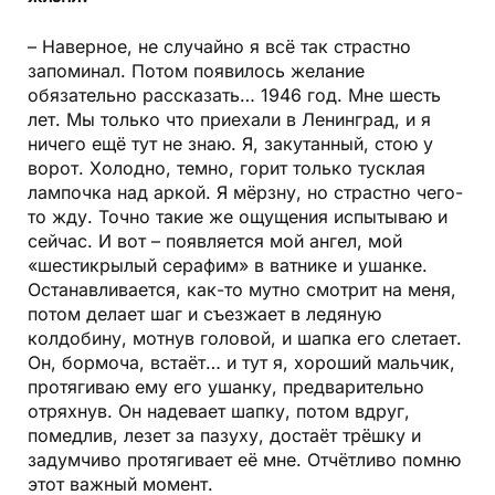
– Наверное, не случайно я всё так страстно
запоминал. Потом появилось желание
обязательно рассказать… 1946 год. Мне шесть
лет. Мы только что приехали в Ленинград, и я
ничего ещё тут не знаю. Я, закутанный, стою у
ворот. Холодно, темно, горит только тусклая
лампочка над аркой. Я мёрзну, но страстно чего-
то жду. Точно такие же ощущения испытываю и
сейчас. И вот – появляется мой ангел, мой
«шестикрылый серафим» в ватнике и ушанке.
Останавливается, как-то мутно смотрит на меня,
потом делает шаг и съезжает в ледяную
колдобину, мотнув головой, и шапка его слетает.
Он, бормоча, встаёт… и тут я, хороший мальчик,
протягиваю ему его ушанку, предварительно
отряхнув. Он надевает шапку, потом вдруг,
помедлив, лезет за пазуху, достаёт трёшку и
задумчиво протягивает её мне. Отчётливо помню
этот важный момент.