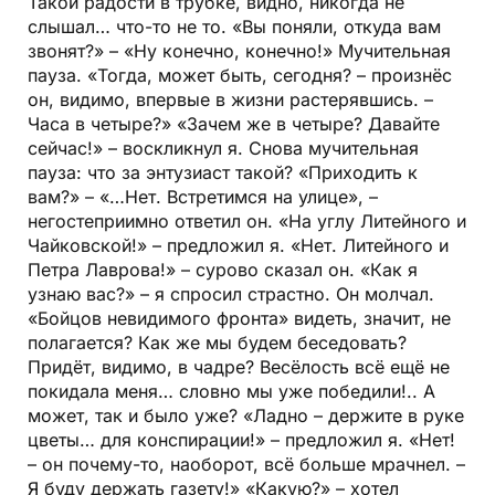
Такой радости в трубке, видно, никогда не
слышал… что-то не то. «Вы поняли, откуда вам
звонят?» – «Ну конечно, конечно!» Мучительная
пауза. «Тогда, может быть, сегодня? – произнёс
он, видимо, впервые в жизни растерявшись. –
Часа в четыре?» «Зачем же в четыре? Давайте
сейчас!» – воскликнул я. Снова мучительная
пауза: что за энтузиаст такой? «Приходить к
вам?» – «…Нет. Встретимся на улице», –
негостеприимно ответил он. «На углу Литейного и
Чайковской!» – предложил я. «Нет. Литейного и
Петра Лаврова!» – сурово сказал он. «Как я
узнаю вас?» – я спросил страстно. Он молчал.
«Бойцов невидимого фронта» видеть, значит, не
полагается? Как же мы будем беседовать?
Придёт, видимо, в чадре? Весёлость всё ещё не
покидала меня… словно мы уже победили!.. А
может, так и было уже? «Ладно – держите в руке
цветы… для конспирации!» – предложил я. «Нет!
– он почему-то, наоборот, всё больше мрачнел. –
Я буду держать газету!» «Какую?» – хотел