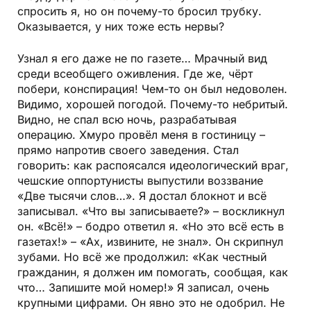
спросить я, но он почему-то бросил трубку.
Оказывается, у них тоже есть нервы?
Узнал я его даже не по газете… Мрачный вид
среди всеобщего оживления. Где же, чёрт
побери, конспирация! Чем-то он был недоволен.
Видимо, хорошей погодой. Почему-то небритый.
Видно, не спал всю ночь, разрабатывая
операцию. Хмуро провёл меня в гостиницу –
прямо напротив своего заведения. Стал
говорить: как распоясался идеологический враг,
чешские оппортунисты выпустили воззвание
«Две тысячи слов…». Я достал блокнот и всё
записывал. «Что вы записываете?» – воскликнул
он. «Всё!» – бодро ответил я. «Но это всё есть в
газетах!» – «Ах, извините, не знал». Он скрипнул
зубами. Но всё же продолжил: «Как честный
гражданин, я должен им помогать, сообщая, как
что… Запишите мой номер!» Я записал, очень
крупными цифрами. Он явно это не одобрил. Не