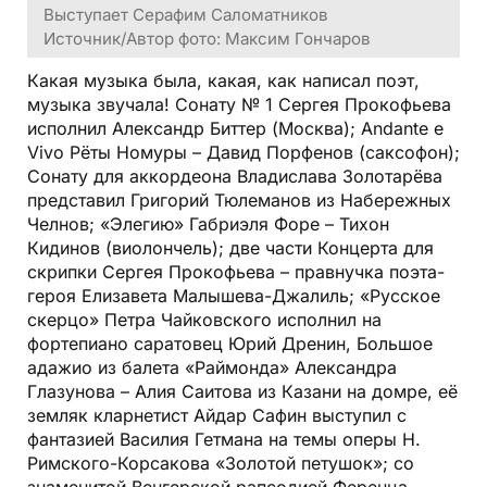
Выступает Серафим Саломатников
Источник/Автор фото: Максим Гончаров
Какая музыка была, какая, как написал поэт,
музыка звучала! Сонату № 1 Сергея Прокофьева
исполнил Александр Биттер (Москва); Andante e
Vivo Рёты Номуры – Давид Порфенов (саксофон);
Сонату для аккордеона Владислава Золотарёва
представил Григорий Тюлеманов из Набережных
Челнов; «Элегию» Габриэля Форе – Тихон
Кидинов (виолончель); две части Концерта для
скрипки Сергея Прокофьева – правнучка поэта-
героя Елизавета Малышева-Джалиль; «Русское
скерцо» Петра Чайковского исполнил на
фортепиано саратовец Юрий Дренин, Большое
адажио из балета «Раймонда» Александра
Глазунова – Алия Саитова из Казани на домре, её
земляк кларнетист Айдар Сафин выступил с
фантазией Василия Гетмана на темы оперы Н.
Римского-Корсакова «Золотой петушок»; со