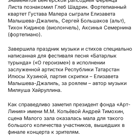
знаменитой Венгерской рапсодией Ференца
Листа познакомил Глеб Шадрин. Фортепианный
квартет Густава Малера сыграли Елизавета
Малышева-Джалиль, Сергей Большаков (альт),
Тихон Кидинов (виолончель), Аксинья Семернина
(фортепиано).
Завершила праздник музыки и стихов специально
написанная для фестиваля песня «Батарлык
турында» («О героизме») в исполнении
заслуженной артистки Республики Татарстан
Илюсы Хузиной, партия скрипки – Елизавета
Малышева-Джалиль, за роялем – автор музыки
Миляуша Хайруллина.
Как справедливо заметил президент фонда «Арт-
Линия» имени М.М. Копьёвой Андрей Тимохин,
сцена Малого зала оказалась мала для такого
большого количества участников, вышедших в
финале концерта к зрителям.