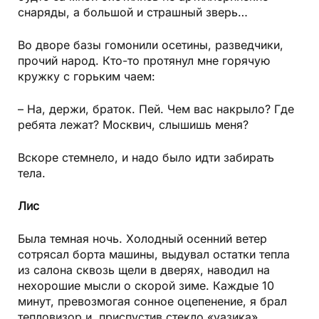
снаряды, а большой и страшный зверь…
Во дворе базы гомонили осетины, разведчики,
прочий народ. Кто-то протянул мне горячую
кружку с горьким чаем:
– На, держи, браток. Пей. Чем вас накрыло? Где
ребята лежат? Москвич, слышишь меня?
Вскоре стемнело, и надо было идти забирать
тела.
Лис
Была темная ночь. Холодный осенний ветер
сотрясал борта машины, выдувал остатки тепла
из салона сквозь щели в дверях, наводил на
нехорошие мысли о скорой зиме. Каждые 10
минут, превозмогая сонное оцепенение, я брал
тепловизор и, приспустив стекло «уазика»,