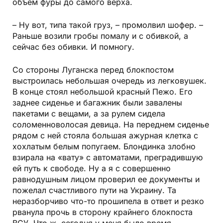
объём фуры до самого верха.
– Ну вот, типа такой груз, – промолвил шофер. –
Раньше возили гробы помалу и с обивкой, а
сейчас без обивки. И помногу.
Со стороны Луганска перед блокпостом
выстроилась небольшая очередь из легковушек.
В конце стоял небольшой красный Пежо. Его
заднее сиденье и багажник были завалены
пакетами с вещами, а за рулем сидела
соломенноволосая девица. На переднем сиденье
рядом с ней стояла большая ажурная клетка с
хохлатым белым попугаем. Блондинка злобно
взирала на «вату» с автоматами, преградившую
ей путь к свободе. Ну а я с совершенно
равнодушным лицом проверил ее документы и
пожелал счастливого пути на Украину. Та
неразборчиво что-то прошипела в ответ и резко
рванула прочь в сторону крайнего блокпоста
ВСУ. Что ж, сегодня у меня было время