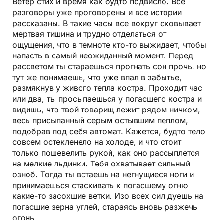
Ветер стих и время как будто подвисло. Все
разговоры уже проговорены и все истории
рассказаны. В такие часы все вокруг сковывает
мертвая тишина и трудно отделаться от
ощущения, что в темноте кто-то выжидает, чтобы
напасть в самый неожиданный момент. Перед
рассветом ты стараешься прогнать сон прочь, но
тут же понимаешь, что уже впал в забытье,
размякнув у живого тепла костра. Проходит час
или два, ты просыпаешься у погасшего костра и
видишь, что твой товарищ лежит рядом ничком,
весь присыпанный серым остывшим пеплом,
подобрав под себя автомат. Кажется, будто тело
совсем остекленело на холоде, и что стоит
только пошевелить рукой, как оно рассыплется
на мелкие льдинки. Тебя охватывает сильный
озноб. Тогда ты встаешь на негнущиеся ноги и
принимаешься стаскивать к погасшему огню
какие-то засохшие ветки. Изо всех сил дуешь на
погасшие зерна углей, стараясь вновь разжечь
огонь…