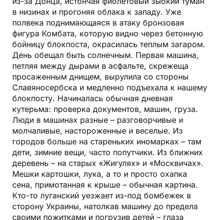
из-за Донца, истончая фиолетовый зыбкий туман
в низинах и прогоняя облака к западу. Уже
полвека поднимающаяся в атаку бронзовая
фигура Комбата, которую видно через бетонную
бойницу блокпоста, окрасилась теплым загаром.
День обещал быть солнечным. Первая машина,
петляя между дырами в асфальте, скрежеща
просаженным днищем, вырулила со стороны
Славяносербска и медленно подъехала к нашему
блокпосту. Начиналась обычная дневная
кутерьма: проверка документов, машин, груза.
Люди в машинах разные – разговорчивые и
молчаливые, настороженные и веселые. Из
городов больше на стареньких иномарках – там
дети, зимние вещи, часто попутчики. Из ближних
деревень – на старых «Жигулях» и «Москвичах».
Мешки картошки, лука, а то и просто охапка
сена, примотанная к крыше – обычная картина.
Кто-то луганский уезжает из-под бомбежек в
сторону Украины, натолкав машину до предела
своими пожитками и погрузив детей – глаза