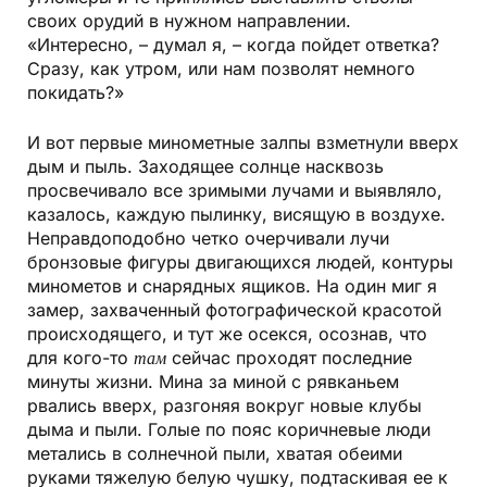
своих орудий в нужном направлении.
«Интересно, – думал я, – когда пойдет ответка?
Сразу, как утром, или нам позволят немного
покидать?»
И вот первые минометные залпы взметнули вверх
дым и пыль. Заходящее солнце насквозь
просвечивало все зримыми лучами и выявляло,
казалось, каждую пылинку, висящую в воздухе.
Неправдоподобно четко очерчивали лучи
бронзовые фигуры двигающихся людей, контуры
минометов и снарядных ящиков. На один миг я
замер, захваченный фотографической красотой
происходящего, и тут же осекся, осознав, что
для кого-то
там
сейчас проходят последние
минуты жизни. Мина за миной с рявканьем
рвались вверх, разгоняя вокруг новые клубы
дыма и пыли. Голые по пояс коричневые люди
метались в солнечной пыли, хватая обеими
руками тяжелую белую чушку, подтаскивая ее к