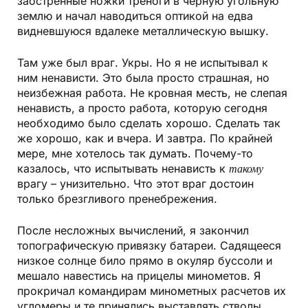
заостренные ножки треноги в черную угольную
землю и начал наводиться оптикой на едва
видневшуюся вдалеке металлическую вышку.
Там уже был враг. Укры. Но я не испытывал к
ним ненависти. Это была просто страшная, но
неизбежная работа. Не кровная месть, не слепая
ненависть, а просто работа, которую сегодня
необходимо было сделать хорошо. Сделать так
же хорошо, как и вчера. И завтра. По крайней
мере, мне хотелось так думать. Почему-то
казалось, что испытывать ненависть к
такому
врагу – унизительно. Что этот враг достоин
только брезгливого пренебрежения.
После несложных вычислений, я закончил
топографическую привязку батареи. Садящееся
низкое солнце било прямо в окуляр буссоли и
мешало навестись на прицелы минометов. Я
прокричал командирам минометных расчетов их
угломеры и те принялись выставлять стволы