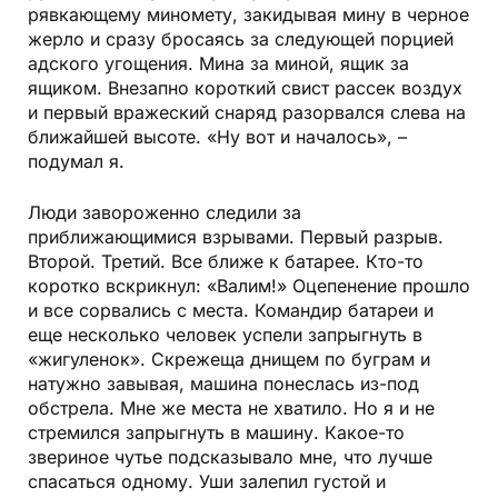
рявкающему миномету, закидывая мину в черное
жерло и сразу бросаясь за следующей порцией
адского угощения. Мина за миной, ящик за
ящиком. Внезапно короткий свист рассек воздух
и первый вражеский снаряд разорвался слева на
ближайшей высоте. «Ну вот и началось», –
подумал я.
Люди завороженно следили за
приближающимися взрывами. Первый разрыв.
Второй. Третий. Все ближе к батарее. Кто-то
коротко вскрикнул: «Валим!» Оцепенение прошло
и все сорвались с места. Командир батареи и
еще несколько человек успели запрыгнуть в
«жигуленок». Скрежеща днищем по буграм и
натужно завывая, машина понеслась из-под
обстрела. Мне же места не хватило. Но я и не
стремился запрыгнуть в машину. Какое-то
звериное чутье подсказывало мне, что лучше
спасаться одному. Уши залепил густой и