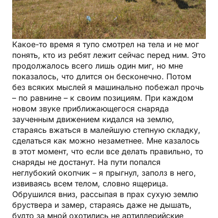
Какое-то время я тупо смотрел на тела и не мог
понять, кто из ребят лежит сейчас перед ним. Это
продолжалось всего лишь один миг, но мне
показалось, что длится он бесконечно. Потом
без всяких мыслей я машинально побежал прочь
– по равнине – к своим позициям. При каждом
новом звуке приближающегося снаряда
заученным движением кидался на землю,
стараясь вжаться в малейшую степную складку,
сделаться как можно незаметнее. Мне казалось
в этот момент, что если все делать правильно, то
снаряды не достанут. На пути попался
неглубокий окопчик – я прыгнул, заполз в него,
извиваясь всем телом, словно ящерица.
Обрушился вниз, рассыпая в прах сухую землю
бруствера и замер, стараясь даже не дышать,
будто за мной охотились не артиллерийские