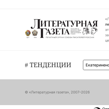
«Л
ле
эт
за
це
# ТЕНДЕНЦИИ
Екатеринен
© «Литературная газета», 2007–2026
Опт