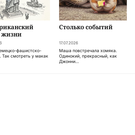
риканский
Столько событий
з жизни
6
17.07.2026
 немецко-фашистско-
Маша повстречала хомяка.
. Так смотреть у макак
Одинокий, прекрасный, как
Джонни...