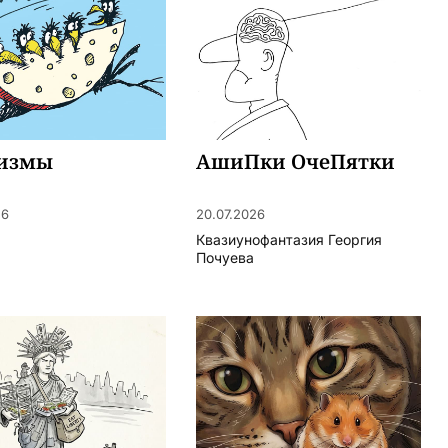
измы
АшиПки ОчеПятки
26
20.07.2026
Квазиунофантазия Георгия
Почуева