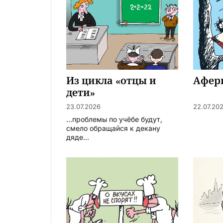
Из цикла «отцы и
Афер
дети»
23.07.2026
22.07.20
...проблемы по учёбе будут,
смело обращайся к декану
дяде...