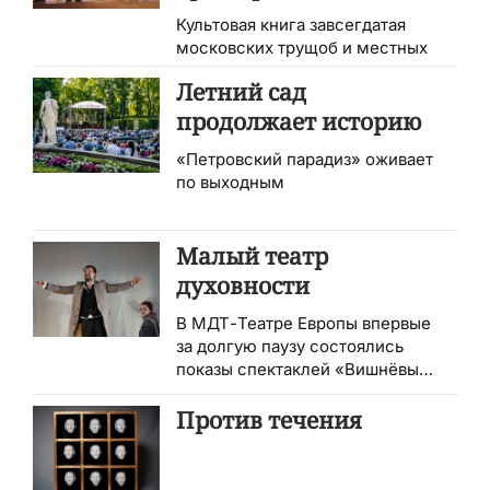
Культовая книга завсегдатая
московских трущоб и местных
трактиров отмечает в этом году
Летний сад
вековой юбилей
продолжает историю
«Петровский парадиз» оживает
по выходным
Малый театр
духовности
В МДТ-Театре Европы впервые
за долгую паузу состоялись
показы спектаклей «Вишнёвый
сад» и «Гамлет» Льва Додина. О
том, как звучат эти две
Против течения
постановки сегодня — хочется
рассказать подробнее.