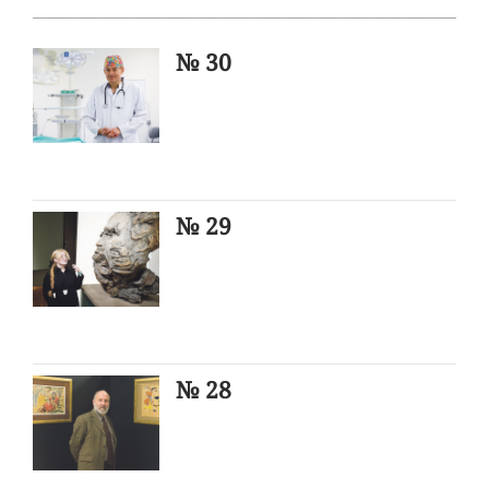
№ 30
№ 29
№ 28