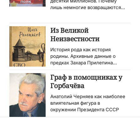
десятки миллионов. Почему
лишь немногие возвращаются
домой?
Из Великой
Неизвестности
История рода как история
родины. Архивные данные о
предках Захара Прилепина
стали основой книги «СВО XVII
века»
Граф в помощниках у
Горбачёва
Анатолий Черняев как наиболее
влиятельная фигура в
окружении Президента СССР