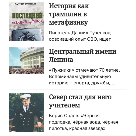
История как
трамплин в
метафизику
Писатель Даниил Туленков,
освоивший опыт СВО, ищет
новые темы
Центральный имени
Ленина
«Лужники» отмечают 70 летие.
Вспоминаем удивительную
историю – спорта, дружбы,
поэзии
Север стал для него
учителем
Борис Орлов: «Чёрная
подлодка, чёрная вода, чёрная
пилотка, красная звезда»