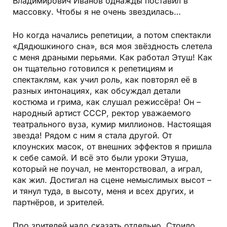
Владимирович Иванов однажды поставил в
массовку. Чтобы я не очень звездилась…
Но когда начались репетиции, а потом спектакли
«Дядюшкиного сна», вся моя звёздность слетела
с меня драными перьями. Как работал Этуш! Как
он тщательно готовился к репетициям и
спектаклям, как учил роль, как повторял её в
разных интонациях, как обсуждал детали
костюма и грима, как слушал режиссёра! Он –
народный артист СССР, ректор уважаемого
театрального вуза, кумир миллионов. Настоящая
звезда! Рядом с ним я стала другой. От
клоунских масок, от внешних эффектов я пришла
к себе самой. И всё это были уроки Этуша,
который не поучал, не менторствовал, а играл,
как жил. Достигал на сцене немыслимых высот –
и тянул туда, в высоту, меня и всех других, и
партнёров, и зрителей.
Про зрителей надо сказать отдельно. Стоило