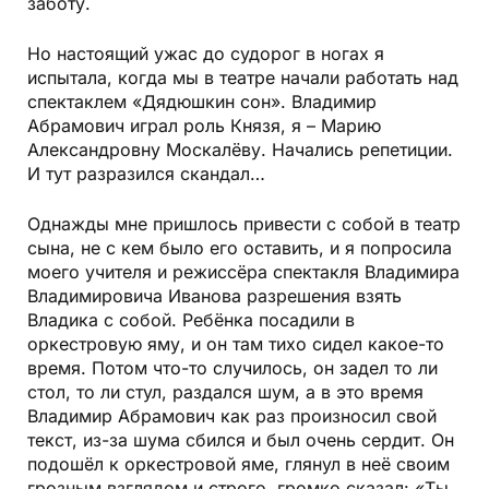
заботу.
Но настоящий ужас до судорог в ногах я
испытала, когда мы в театре начали работать над
спектаклем «Дядюшкин сон». Владимир
Абрамович играл роль Князя, я – Марию
Александровну Москалёву. Начались репетиции.
И тут разразился скандал…
Однажды мне пришлось привести с собой в театр
сына, не с кем было его оставить, и я попросила
моего учителя и режиссёра спектакля Владимира
Владимировича Иванова разрешения взять
Владика с собой. Ребёнка посадили в
оркестровую яму, и он там тихо сидел какое-то
время. Потом что-то случилось, он задел то ли
стол, то ли стул, раздался шум, а в это время
Владимир Абрамович как раз произносил свой
текст, из-за шума сбился и был очень сердит. Он
подошёл к оркестровой яме, глянул в неё своим
грозным взглядом и строго, громко сказал: «Ты