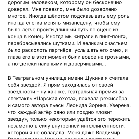
дорогим человеком, которому он бесконечно
доверял. Мне повезло, мне было дозволено
многое. Иногда шёпотом подсказывать ему роль,
иногда слегка менять мизансцену, чтобы ему
было легче пройти длинный путь по сцене из
конца в конец. Иногда мы «играли в пинг-понг»,
перебрасывались шутками. И великим счастьем
было расколоть партнёра, услышать его смех, и
глаза его в этот момент были вовсе не грозными,
а по-детски наивными и доверчивыми…
В Театральном училище имени Щукина я считала
себя звездой. Я прям заходилась от своей
звёздности – ну как же, театральная премия за
спектакль «Царская охота», похвала режиссёра
и самого автора пьесы Леонида Зорина. Уверена,
что каждый актёр рано или поздно «ловит
звезду», только некоторым удаётся это пережить
незаметно в силу внутренней интеллигентности,
которой я не обладала. Меня даже Владимир