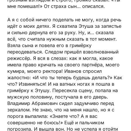
мне помешал!» От страха сын… описался.
А я с собой ничего поделать не могу, когда речь
идёт о моих детях. Я схватила Этуша за запястье
и сильно дернула его за руку. Ну, и… сказала
всё, что считала нужным сказать в тот момент.
Взяла сына и повела его в гримёрку
переодеваться. Следом пришёл взволнованный
режиссёр. Я вся в слезах: как я могла, какое
имела право кричать на своего партнёра, моего
кумира, моего ректора! Иванов спросил
жалостно: «И что ты теперь будешь делать?» Как
что? Извиняться! И на ватных ногах я пошла в
гримёрку к Этушу. Пересекла сцену, попала на
мужскую половину, постучала в его дверь.
Владимир Абрамович сидел задумчиво перед
зеркалом. Не знаю, что на меня нашло, но я с
порога выпалила: «Знаете что? А я вас
совершенно не боюсь!» Ещё и пальчиком
погрозила. И вышла вон. Но не успела я отойти