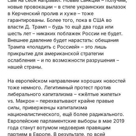
сам на себя направил. Новые санкции – получим,
новые провокации – в стиле украинских вылазок
в Керченский пролив и хуже – тоже
гарантированы. Более того, пока в США во
власти Д. Трамп – будь то ещё два года или
шесть лет – никаких поблажек России не будет.
Внешнее давление будет нарастать: обещания
Трампа «поладить с Россией» – это лишь
прикрытие для американской стратегии
ослабления – и по возможности разрушения –
нашей страны.
На европейском направлении хороших новостей
тоже немного. Легитимный протест против
либерального капитализма – «жёлтые жилеты»
vs. Макрон – перехватывают крайне правые
силы, приверженцы капитализма
националистического, ещё более радикального.
Европейские парламентские выборы в мае 2019
года станут вотумом недоверия правящим
партиям в Европе. В результате, по всей