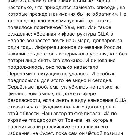
американских отношениях почти нет места –
настолько, что приходится замечать эпизоды, на
которые прежде и внимания бы не обратили». Не
так ли дело шло весь минувший год, что-то
появилось позитивное? Увы, нет. Или такое
суждение: «Военная инфраструктура США в
Европе возрастёт почти на 5 млрд. долларов за
один год… Информационное бичевание России
накалилось до столь истеричного уровня, что без
потери лица снять его сложно». И бичевание
продолжилось, оно только нарастало.
Переломить ситуацию не удалось. И особых
предпосылок для этого не видно и сегодня.
Серьёзные проблемы углубились не только на
финансовом рынке, но даже в сфере
безопасности, если иметь в виду намерение США
отказаться от фундаментальных договоров в
этой области. Наш автор также писала: «И по
Украине «подарков» от Трампа, на которые
рассчитывали российские сторонники его
избрания, не будет: пока сам он чёткой позиции