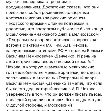
музея­-заповедника с трепетом и
воодушевлением. Достаточно сказать, что они
привезли с собой роскошные концертные
костюмы и исполняли русские романсы
чеховского времени с таким подъёмом и
радостью, что восторгам публики не было конца.
В заключение «Чайкиного дня» в мелиховском
«Театральном дворе» состоялась творческая
встреча с актёрами МХТ им. А.П. Чехова,
заслуженными артистами РФ Анатолием Белым и
Василием Немировичем-Данченко. И речь на
этой встрече шла вновь о великой пьесе А.П.
Чехова, в которую знаменитые мелиховские
гости влюблены не меньше зрителей, до отказа
заполнивших в этот день «Театральный двор».
Василий Немирович-Данченко заметил, что если
бы не его дед, который вселил в А.П. Чехова
уверенность в том, что он должен писать пьесы,
последний вряд ли состоялся бы как драматург.
С другой стороны, и Московский
художественный театр вряд ли стал бы тем, чем