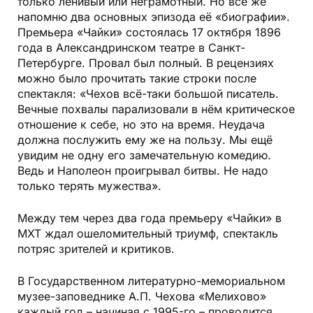
только ленивый или неграмотный. Но всё же
напомню два основных эпизода её «биографии».
Премьера «Чайки» состоялась 17 октября 1896
года в Александринском театре в Санкт-
Петербурге. Провал был полный. В рецензиях
можно было прочитать такие строки после
спектакля: «Чехов всё-таки большой писатель.
Вечные похвалы парализовали в нём критическое
отношение к себе, но это на время. Неудача
должна послужить ему же на пользу. Мы ещё
увидим не одну его замечательную комедию.
Ведь и Наполеон проигрывал битвы. Не надо
только терять мужества».
Между тем через два года премьеру «Чайки» в
МХТ ждал ошеломительный триумф, спектакль
потряс зрителей и критиков.
В Государственном литературно-мемориальном
музее-заповеднике А.П. Чехова «Мелихово»
каждый год – начиная с 1995-го – проводится