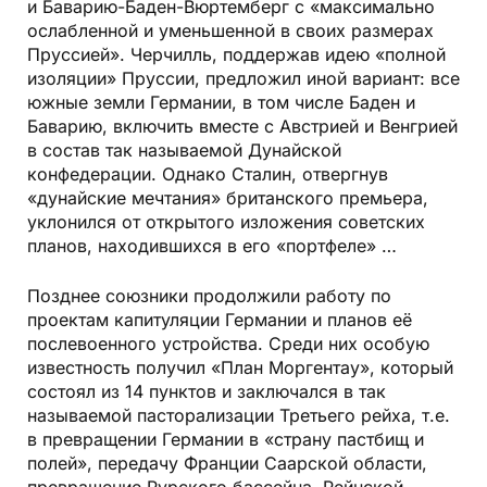
и Баварию-Баден-Вюртемберг с «максимально
ослабленной и уменьшенной в своих размерах
Пруссией». Черчилль, поддержав идею «полной
изоляции» Пруссии, предложил иной вариант: все
южные земли Германии, в том числе Баден и
Баварию, включить вместе с Австрией и Венгрией
в состав так называемой Дунайской
конфедерации. Однако Сталин, отвергнув
«дунайские мечтания» британского премьера,
уклонился от открытого изложения советских
планов, находившихся в его «портфеле» …
Позднее союзники продолжили работу по
проектам капитуляции Германии и планов её
послевоенного устройства. Среди них особую
известность получил «План Моргентау», который
состоял из 14 пунктов и заключался в так
называемой пасторализации Третьего рейха, т.е.
в превращении Германии в «страну пастбищ и
полей», передачу Франции Саарской области,