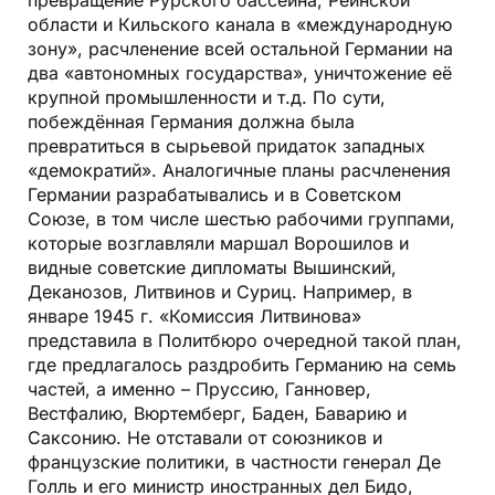
превращение Рурского бассейна, Рейнской
области и Кильского канала в «международную
зону», расчленение всей остальной Германии на
два «автономных государства», уничтожение её
крупной промышленности и т.д. По сути,
побеждённая Германия должна была
превратиться в сырьевой придаток западных
«демократий». Аналогичные планы расчленения
Германии разрабатывались и в Советском
Союзе, в том числе шестью рабочими группами,
которые возглавляли маршал Ворошилов и
видные советские дипломаты Вышинский,
Деканозов, Литвинов и Суриц. Например, в
январе 1945 г. «Комиссия Литвинова»
представила в Политбюро очередной такой план,
где предлагалось раздробить Германию на семь
частей, а именно – Пруссию, Ганновер,
Вестфалию, Вюртемберг, Баден, Баварию и
Саксонию. Не отставали от союзников и
французские политики, в частности генерал Де
Голль и его министр иностранных дел Бидо,