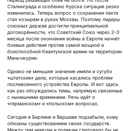
период решающих боёв на Волге. Но после
Сталинграда и особенно Курска ситуация резко
изменилась. Теперь вопрос о сохранении пакта
стал козырем в руках Москвы. Поэтому лидеры
союзных держав достигли принципиальной
договорённости, что Советский Союз через 2–3
месяца после окончания войны в Европе начнёт
боевые действия против самой мощной и
боеспособной Квантунской армии на территории
Маньчжурии.
Однако не меньшее значение имели и сугубо
«штатские» дела, которые касались проблем
послевоенного устройства Европы. И вот здесь
как раз обсуждались темы, напрямую связанные
с нынешними временами. Речь идёт о
«германском» и «польском» вопросах.
Сегодня в Берлине и Варшаве подзабыли, кому
обязаны существованием своих государств.
Между тем немцам и полякам следовало бы не