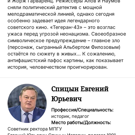
и Жорж Гарваренц. Режиссёры Алов и Наумов
сняли политический детектив с мощной
мелодраматической линией, однако сегодня
особенно задевает идея легендарного
советского кино. «Тегеран-43» – это возглас
ужаса перед угрозой неонацизма. Своеобразное
символическое предупреждение – главное зло
(персонаж, сыгранный Альбертом Филозовым)
остаётся по сюжету в живых… К сожалению,
антифашистский пафос картины, как показывает
история, человечеством проигнорирован.
Спицын Евгений
Юрьевич
Профессия/Специальность:
историк, педагог
Место работы/Должность:
Советник ректора МПГУ