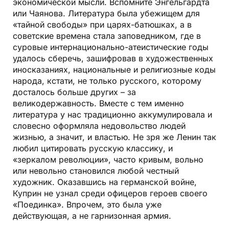
экономической мысли. Вспомните Энгельгардта
или Чаянова. Литература была убежищем для
«тайной свободы» при царях-батюшках, а в
советские времена стала заповедником, где в
суровые интернационально-атеистические годы
удалось сберечь, зашифровав в художественных
иносказаниях, национальные и религиозные коды
народа, кстати, не только русского, которому
досталось больше других – за
великодержавность. Вместе с тем именно
литература у нас традиционно аккумулировала и
словесно оформляла недовольство людей
жизнью, а значит, и властью. Не зря же Ленин так
любил цитировать русскую классику, и
«зеркалом революции», часто кривым, вольно
или невольно становился любой честный
художник. Оказавшись на германской войне,
Куприн не узнал среди офицеров героев своего
«Поединка». Впрочем, это была уже
действующая, а не гарнизонная армия.