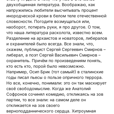
двухобщинная литература. Воображаю, как
напружились любители высчитывать процент
инородческой крови в белом теле отечественной
словесности. Погодите возмущаться или,
наоборот, потирать руки, я про другое. О том,
что наша литература расколота, известно всем.
Разделение на архаистов и новаторов, либералов
и охранителей было всегда. Все знали, что,
скажем, публицист Сергей Сергеевич Смирнов –
либерал, а поэт Сергей Васильевич Смирнов –
охранитель. Причём по произведениям понять,
кто есть кто, порой было невозможно.
Например, Осип Брик (тот самый!) в сталинские
годы писал пьесы о пользе опричного террора.
Но все, конечно, понимали: это он так маскирует
своё свободомыслие. Когда же Анатолий
Софронов сочинял комедию, откликаясь на зов
партии, то все знали: на самом деле он
откликается на зов своего
верноподданнического сердца. Хитроумная