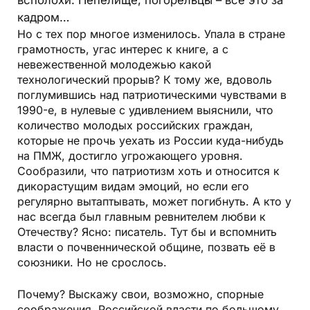
всполохи. Пепелище, погорельцы – всё это за
кадром…
Но с тех пор многое изменилось. Упала в стране
грамотность, угас интерес к книге, а с
невежественной молодежью какой
технологический прорыв? К тому же, вдоволь
поглумившись над патриотическими чувствами в
1990-е, в нулевые с удивлением выяснили, что
количество молодых российских граждан,
которые не прочь уехать из России куда-нибудь
на ПМЖ, достигло угрожающего уровня.
Сообразили, что патриотизм хоть и относится к
дикорастущим видам эмоций, но если его
регулярно вытаптывать, может погибнуть. А кто у
нас всегда был главным ревнителем любви к
Отечеству? Ясно: писатель. Тут бы и вспомнить
власти о почвеннической общине, позвать её в
союзники. Но не срослось.
Почему? Выскажу свои, возможно, спорные
соображения. Российской власти по большому