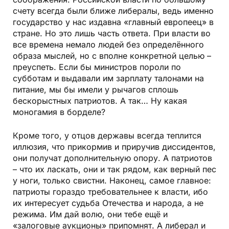
счету всегда были ближе либералы, ведь именно
государство у нас издавна «главный европеец» в
стране. Но это лишь часть ответа. При власти во
все времена немало людей без определённого
образа мыслей, но с вполне конкретной целью –
преуспеть. Если бы министров пороли по
субботам и выдавали им зарплату талонами на
питание, мы бы имели у рычагов сплошь
бескорыстных патриотов. А так… Ну какая
моногамия в борделе?
Кроме того, у отцов державы всегда теплится
иллюзия, что прикормив и приручив диссидентов,
они получат дополнительную опору. А патриотов
– что их ласкать, они и так рядом, как верный пес
у ноги, только свистни. Наконец, самое главное:
патриоты гораздо требовательнее к власти, ибо
их интересует судьба Отечества и народа, а не
режима. Им дай волю, они тебе ещё и
«залоговые аукционы» припомнят. А либерал и