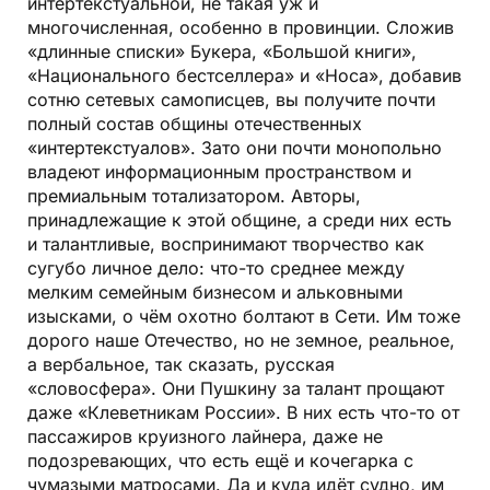
интертекстуальной, не такая уж и
многочисленная, особенно в провинции. Сложив
«длинные списки» Букера, «Большой книги»,
«Национального бестселлера» и «Носа», добавив
сотню сетевых самописцев, вы получите почти
полный состав общины отечественных
«интертекстуалов». Зато они почти монопольно
владеют информационным пространством и
премиальным тотализатором. Авторы,
принадлежащие к этой общине, а среди них есть
и талантливые, воспринимают творчество как
сугубо личное дело: что-то среднее между
мелким семейным бизнесом и альковными
изысками, о чём охотно болтают в Сети. Им тоже
дорого наше Отечество, но не земное, реальное,
а вербальное, так сказать, русская
«словосфера». Они Пушкину за талант прощают
даже «Клеветникам России». В них есть что-то от
пассажиров круизного лайнера, даже не
подозревающих, что есть ещё и кочегарка с
чумазыми матросами. Да и куда идёт судно, им