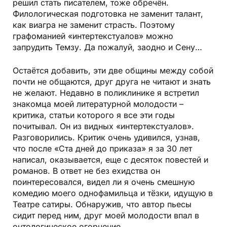
решил стать писателем, тоже обречён.
Филологическая подготовка не заменит талант,
как виагра не заменит страсть. Поэтому
графоманией «интертекстуалов» можно
запрудить Темзу. Да пожалуй, заодно и Сену…
Остаётся добавить, эти две общины между собой
почти не общаются, друг друга не читают и знать
не желают. Недавно в поликлинике я встретил
знакомца моей литературной молодости –
критика, статьи которого я все эти годы
почитывал. Он из видных «интертекстуалов».
Разговорились. Критик очень удивился, узнав,
что после «Ста дней до приказа» я за 30 лет
написал, оказывается, еще с десяток повестей и
романов. В ответ не без ехидства он
поинтересовался, видел ли я очень смешную
комедию моего однофамильца и тёзки, идущую в
Театре сатиры. Обнаружив, что автор пьесы
сидит перед ним, друг моей молодости впал в
онтологическое огорчение.