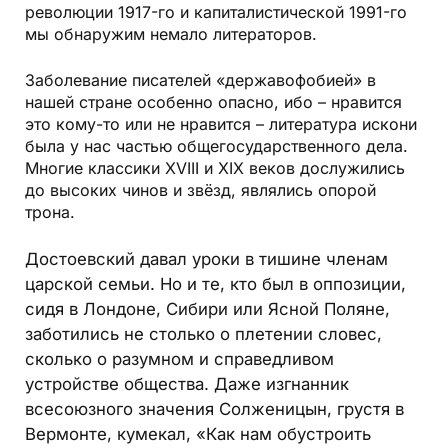
революции 1917-го и капиталистической 1991-го
мы обнаружим немало литераторов.
Заболевание писателей «державофобией» в
нашей стране особенно опасно, ибо – нравится
это кому-то или не нравится – литература искони
была у нас частью общегосударственного дела.
Многие классики XVIII и XIX веков дослужились
до высоких чинов и звёзд, являлись опорой
трона.
Достоевский давал уроки в тишине членам
царской семьи. Но и те, кто был в оппозиции,
сидя в Лондоне, Сибири или Ясной Поляне,
заботились не столько о плетении словес,
сколько о разумном и справедливом
устройстве общества. Даже изгнанник
всесоюзного значения Солженицын, грустя в
Вермонте, кумекал, «Как нам обустроить