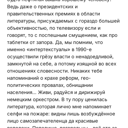
Ведь даже о президентских и
правительственных премиях в области
литературы, присуждаемых с гораздо большей
объективностью, по телевизору если и
говорят, то с поспешным смущением, как про
таблетки от запора. Да, мы помним, что
именно «интертекстуалы» в 1990-е
осуществили грёзу власти о ненадоедливой,
замкнутой на себе, а потому изящной во всех
отношениях словесности. Никаких тебе
напоминаний о крахе реформ, гео­
политических провалах, обнищании
населения… Живи, радуйся и дирижируй
немецким оркестром. В ту пору ценилась
литература, которая лично мне напоминает
селфи на пожаре: видны лишь возбуждённое
лицо самозапечателенца да красивые