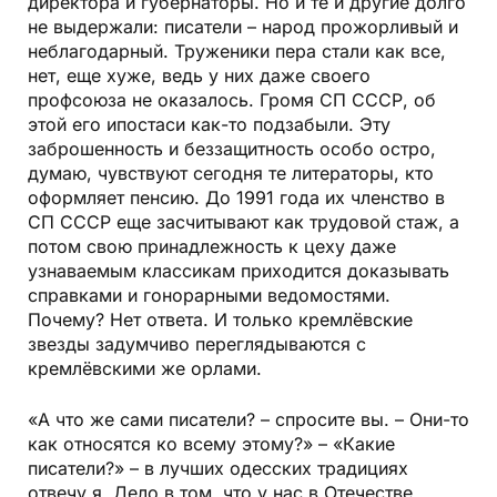
директора и губернаторы. Но и те и другие долго
не выдержали: писатели – народ прожорливый и
неблагодарный. Труженики пера стали как все,
нет, еще хуже, ведь у них даже своего
профсоюза не оказалось. Громя СП СССР, об
этой его ипостаси как-то подзабыли. Эту
заброшенность и беззащитность особо остро,
думаю, чувствуют сегодня те литераторы, кто
оформляет пенсию. До 1991 года их членство в
СП СССР еще засчитывают как трудовой стаж, а
потом свою принадлежность к цеху даже
узнаваемым классикам приходится доказывать
справками и гонорарными ведомостями.
Почему? Нет ответа. И только кремлёвские
звезды задумчиво переглядываются с
кремлёвскими же орлами.
«А что же сами писатели? – спросите вы. – Они-то
как относятся ко всему этому?» – «Какие
писатели?» – в лучших одесских традициях
отвечу я. Дело в том, что у нас в Отечестве