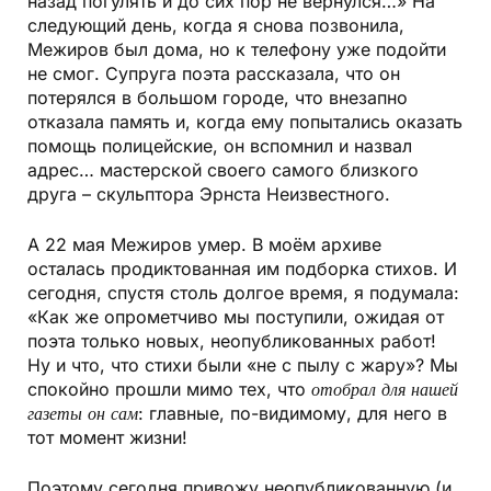
назад погулять и до сих пор не вернулся…» На
следующий день, когда я снова позвонила,
Межиров был дома, но к телефону уже подойти
не смог. Супруга поэта рассказала, что он
потерялся в большом городе, что внезапно
отказала память и, когда ему попытались оказать
помощь полицейские, он вспомнил и назвал
адрес… мастерской своего самого близкого
друга – скульптора Эрнста Неизвестного.
А 22 мая Межиров умер. В моём архиве
осталась продиктованная им подборка стихов. И
сегодня, спустя столь долгое время, я подумала:
«Как же опрометчиво мы поступили, ожидая от
поэта только новых, неопубликованных работ!
Ну и что, что стихи были «не с пылу с жару»? Мы
спокойно прошли мимо тех, что
отобрал для нашей
газеты он сам
: главные, по-видимому, для него в
тот момент жизни!
Поэтому сегодня привожу неопубликованную (и