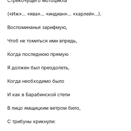
Стрекочущего мотоцикла
(«Иж»… «ява»… «индиан»… «харлей»…).
Воспоминанья зарифмую,
Чтоб не томиться ими впредь,
Когда последнюю прямую
Я должен был преодолеть,
Когда необходимо было
И как в Барабинской степи
В лицо ямщицким ветром било,
С трибуны крикнули: