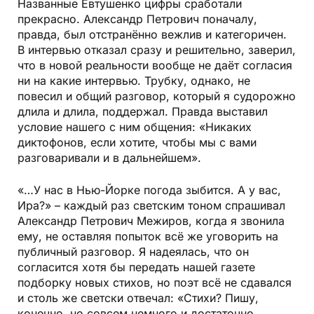
Названные Евтушенко цифры сработали
прекрасно. Александр Петрович поначалу,
правда, был отстранённо вежлив и категоричен.
В интервью отказал сразу и решительно, заверил,
что в новой реальности вообще не даёт согласия
ни на какие интервью. Трубку, однако, не
повесил и общий разговор, который я судорожно
длила и длила, поддержал. Правда выставил
условие нашего с ним общения: «Никаких
диктофонов, если хотите, чтобы мы с вами
разговаривали и в дальнейшем».
«…У нас в Нью-Йорке погода зыбится. А у вас,
Ира?» – каждый раз светским тоном спрашивал
Александр Петрович Межиров, когда я звонила
ему, не оставляя попыток всё же уговорить на
публичный разговор. Я надеялась, что он
согласится хотя бы передать нашей газете
подборку новых стихов, но поэт всё не сдавался
и столь же светски отвечал: «Стихи? Пишу,
конечно, но совсем немного и достаточно