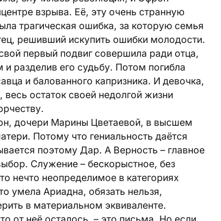
центре взрыва. Её, эту очень странную
была трагическая ошибка, за которую семья
тец, решивший искупить ошибки молодости.
 свой первый подвиг совершила ради отца,
 и разделив его судьбу. Потом погибла
савца и балованного капризника. И девочка,
е, весь остаток своей недолгой жизни
орчеству.
н, дочери Марины Цветаевой, в высшем
атери. Потому что гениальность даётся
зывается поэтому Дар. А Верность – главное
выбор. Служение – бескорыстное, без
то нечто неопределимое в категориях
то умела Ариадна, обязать нельзя,
ерить в материальном эквиваленте.
то от неё осталось, – это письма. Но если