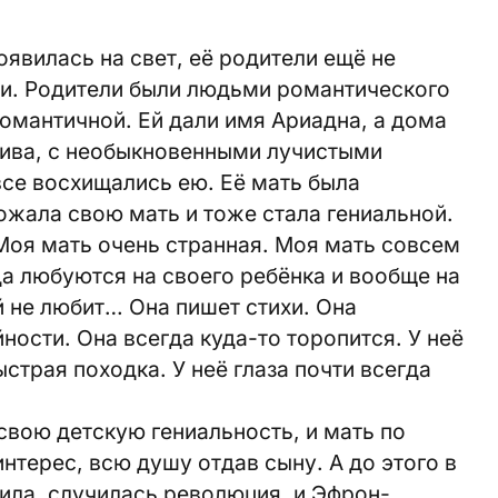
оявилась на свет, её родители ещё не
ти. Родители были людьми романтического
романтичной. Ей дали имя Ариадна, а дома
сива, с необыкновенными лучистыми
 все восхищались ею. Её мать была
жала свою мать и тоже стала гениальной.
«Моя мать очень странная. Моя мать совсем
да любуются на своего ребёнка и вообще на
й не любит… Она пишет стихи. Она
йности. Она всегда куда-то торопится. У неё
страя походка. У неё глаза почти всегда
вою детскую гениальность, и мать по
нтерес, всю душу отдав сыну. А до этого в
ила, случилась революция, и Эфрон-