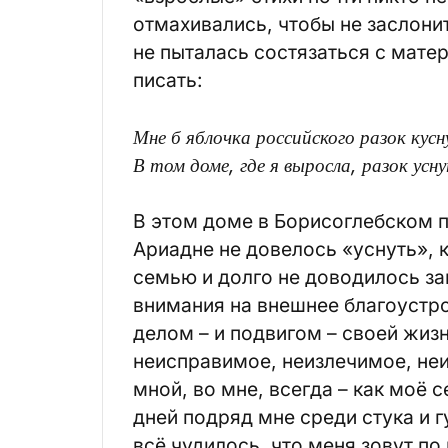
отмахивались, чтобы не заслони
не пыталась состязаться с матер
писать:
Мне б яблочка российского разок кусн
В том доме, где я выросла, разок усн
В этом доме в Борисоглебском п
Ариадне не довелось «уснуть», 
семью и долго не доводилось за
внимания на внешнее благоустр
делом – и подвигом – своей жиз
неисправимое, неизлечимое, не
мной, во мне, всегда – как моё с
дней подряд мне среди стука и 
всё чудилось, что меня зовут по 