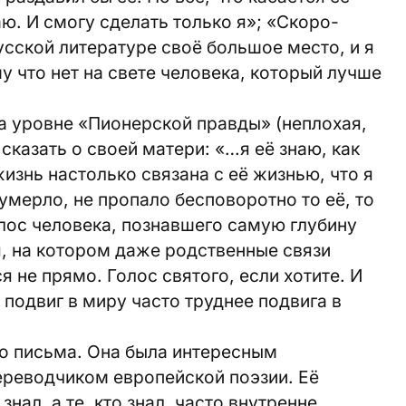
ю. И смогу сделать только я»; «Скоро-
усской литературе своё большое место, и я
у что нет на свете человека, который лучше
 уровне «Пионерской правды» (неплохая,
, сказать о своей матери: «…я её знаю, как
изнь настолько связана с её жизнью, что я
 умерло, не пропало бесповоротно то её, то
голос человека, познавшего самую глубину
я, на котором даже родственные связи
 не прямо. Голос святого, если хотите. И
 подвиг в миру часто труднее подвига в
ко письма. Она была интересным
реводчиком европейской поэзии. Её
знал, а те, кто знал, часто внутренне