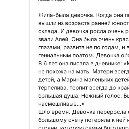
Жила-была девочка. Когда она п
вышли из возраста ранней юнос
склада. И девочка росла очень 
звали Алей. Она была очень кра
глазами, развита не по годам, и
гениальным поэтом. Девочка обо
В 6 лет она писала в дневнике: 
не похожа на мать. Матери всег
детей, а Марина маленьких дете
терпелива, терпит всегда до кра
большая душа. Нежный голос. Бы
насмешливые…»
Шло время. Девочка переросла с
большому счёту потеряла к ней и
стране, которую семья боготвор