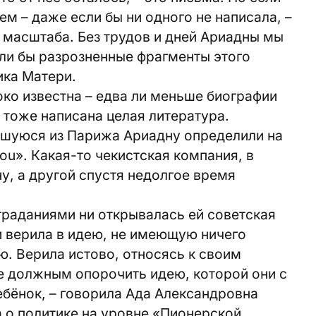
ем – даже если бы ни одного не написала, –
ы масштаба. Без трудов и дней Ариадны мы
ли бы разрозненные фрагменты этого
ика Матери.
ко известна – едва ли меньше биографии
 тоже написана целая литература.
вшуюся из Парижа Ариадну определили на
ou». Какая-то чекистская компания, в
у, а другой спустя недолгое время
.
траданиями ни открывалась ей советская
и верила в идею, не имеющую ничего
ю. Верила истово, относясь к своим
е должным опорочить идею, которой они с
ебёнок, – говорила Ада Александровна
ла о политике на уровне «Пионерской