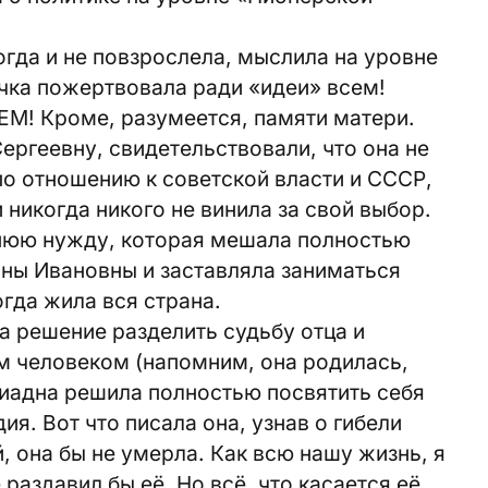
огда и не повзрослела, мыслила на уровне
ка пожертвовала ради «идеи» всем!
СЕМ! Кроме, разумеется, памяти матери.
ергеевну, свидетельствовали, что она не
по отношению к советской власти и СССР,
никогда никого не винила за свой выбор.
йнюю нужду, которая мешала полностью
ины Ивановны и заставляла заниматься
гда жила вся страна.
ла решение разделить судьбу отца и
м человеком (напомним, она родилась,
риадна решила полностью посвятить себя
я. Вот что писала она, узнав о гибели
, она бы не умерла. Как всю нашу жизнь, я
е раздавил бы её. Но всё, что касается её