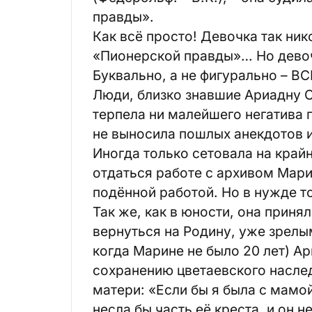
правды».
Как всё просто! Девочка так ник
«Пионерской правды»… Но девоч
Буквально, а не фигурально – В
Люди, близко знавшие Ариадну С
терпела ни малейшего негатива 
не выносила пошлых анекдотов и 
Иногда только сетовала на кра
отдаться работе с архивом Мар
подённой работой. Но в нужде то
Так же, как в юности, она приня
вернуться на Родину, уже зрелы
когда Марине не было 20 лет) А
сохранению цветаевского наследи
матери: «Если бы я была с мамой
несла бы часть её креста, и он н