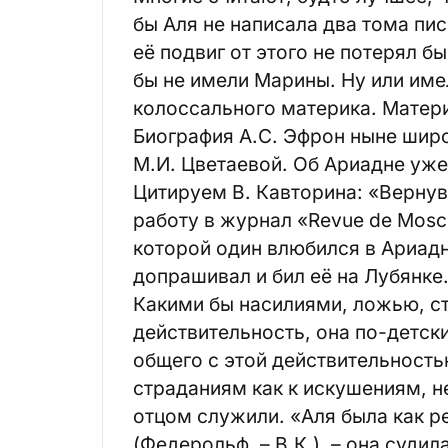
бы Аля не написала два тома пис
её подвиг от этого не потерял б
бы не имели Марины. Ну или име
колоссального материка. Матер
Биография А.С. Эфрон ныне широ
М.И. Цветаевой. Об Ариадне уже
Цитируем В. Кавторина: «Верну
работу в журнал «Revue de Mosc
которой один влюбился в Ариадн
допрашивал и бил её на Лубянке
Какими бы насилиями, ложью, с
действительность, она по-детск
общего с этой действительность
страданиям как к искушениям, н
отцом служили. «Аля была как р
(Федерольф. – В.К.), – она суди