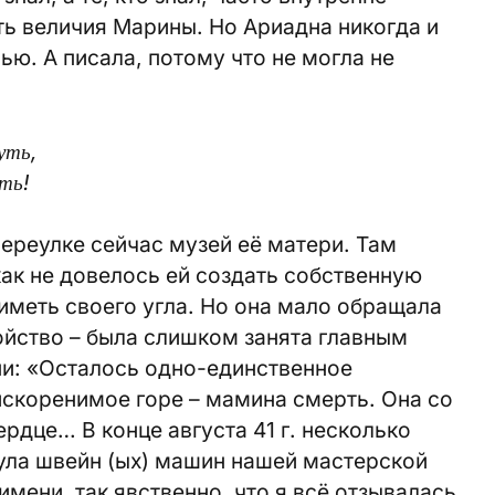
ть величия Марины. Но Ариадна никогда и
ью. А писала, потому что не могла не
уть,
уть!
ереулке сейчас музей её матери. Там
как не довелось ей создать собственную
иметь своего угла. Но она мало обращала
ойство – была слишком занята главным
ни: «Осталось одно-единственное
искоренимое горе – мамина смерть. Она со
ердце… В конце августа 41 г. несколько
гула швейн (ых) машин нашей мастерской
имени, так явственно, что я всё отзывалась.