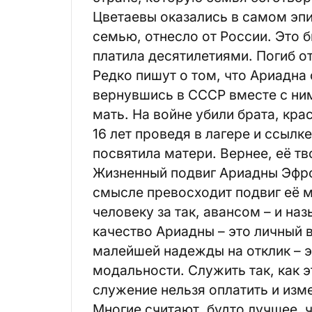
Цветаевы оказались в самом эпи
семью, отнесло от России. Это 
платила десятилетиями. Погиб о
Редко пишут о том, что Ариадна
вернувшись в СССР вместе с ним
мать. На войне убили брата, кра
16 лет проведя в лагере и ссылк
посвятила матери. Вернее, её тв
Жизненный подвиг Ариадны Эфро
смысле превосходит подвиг её м
человеку за так, авансом – и на
качество Ариадны – это личный 
малейшей надежды на отклик – э
модальности. Служить так, как э
служение нельзя оплатить и изм
Многие считают, будто лучшее, ч