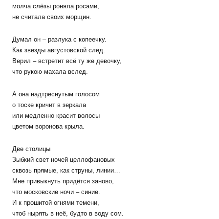
молча слёзы роняла росами,
не считала своих морщин.
Думал он – разлука с копеечку.
Как звезды августовской след.
Верил – встретит всё ту же девочку,
что рукою махала вслед.
А она надтреснутым голосом
о тоске кричит в зеркала
или медленно красит волосы
цветом воронова крыла.
Две столицы
Зыбкий свет ночей целлофановых
сквозь прямые, как струны, линии…
Мне привыкнуть придётся заново,
что московские ночи – синие.
И к прошитой огнями темени,
чтоб нырять в неё, будто в воду сом.