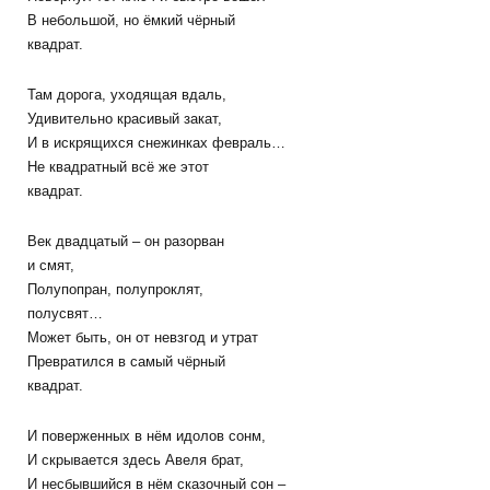
В небольшой, но ёмкий чёрный
квадрат.
Там дорога, уходящая вдаль,
Удивительно красивый закат,
И в искрящихся снежинках февраль…
Не квадратный всё же этот
квадрат.
Век двадцатый – он разорван
и смят,
Полупопран, полупроклят,
полусвят…
Может быть, он от невзгод и утрат
Превратился в самый чёрный
квадрат.
И поверженных в нём идолов сонм,
И скрывается здесь Авеля брат,
И несбывшийся в нём сказочный сон –