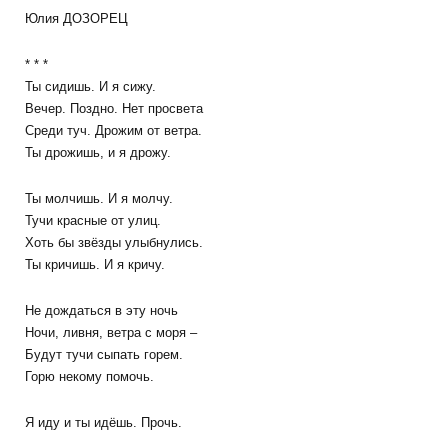
Юлия ДОЗОРЕЦ
* * *
Ты сидишь. И я сижу.
Вечер. Поздно. Нет просвета
Среди туч. Дрожим от ветра.
Ты дрожишь, и я дрожу.
Ты молчишь. И я молчу.
Тучи красные от улиц.
Хоть бы звёзды улыбнулись.
Ты кричишь. И я кричу.
Не дождаться в эту ночь
Ночи, ливня, ветра с моря –
Будут тучи сыпать горем.
Горю некому помочь.
Я иду и ты идёшь. Прочь.