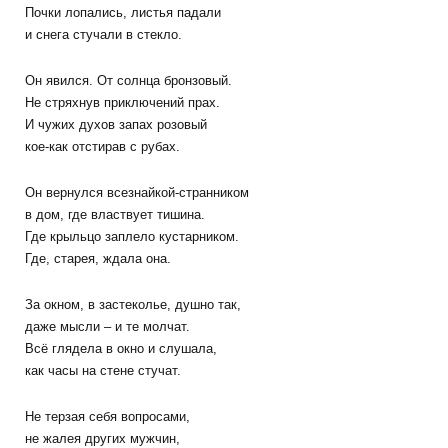
Почки лопались, листья падали
и снега стучали в стекло.
Он явился. От солнца бронзовый.
Не стряхнув приключений прах.
И чужих духов запах розовый
кое-как отстирав с рубах.
Он вернулся всезнайкой-странником
в дом, где властвует тишина.
Где крыльцо заплело кустарником.
Где, старея, ждала она.
За окном, в застеколье, душно так,
даже мысли – и те молчат.
Всё глядела в окно и слушала,
как часы на стене стучат.
Не терзая себя вопросами,
не жалея других мужчин,