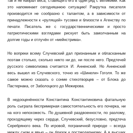
так и не набрал веса, ставящего его в один ряд с великими. Как
это напоминает сегодняшнюю ситуацию! Ракрутка писателя
производится не сообразно с талантом, а в зависимости от
принадлежности к «рулящей» тусовке и близости к Агенству по
печати. Писатель же с государственническими и просто
патриотическими взглядами рискует быть замолчанным на
долгие годы и отлучён от «мейнстрима».
Но вопреки всему Случевский дал признанным и обласканным
поэтам столько, сколько никто ни до, ни после него. Предтечей
русского символизма считается И. Анненский. Но Анненский
весь вышел из Случевского, точно из «Шинели» Гоголя. То же
самое можно сказать о сонме стихотворцев – от Блока до
Пастернака, от Заболоцкого до Межирова.
В недооценённости Константина Константиновича фатальную
роль сыграла беспримерная самостоятельность его почерка, ни
на кого непохожесть. По душевной раздвоенности, по разлому,
проходящему через сердце, Случевский, безусловно, предтеча
Серебряного века. По игровой, пограничной природе – всегда
между сном и явью – он близок к постмодернизму. А в высших