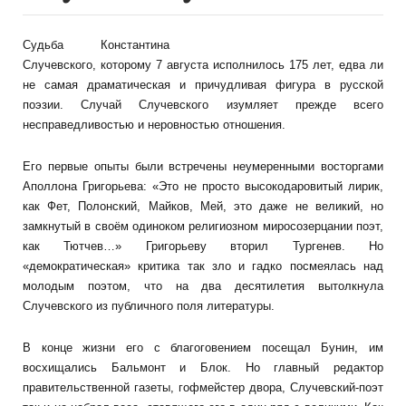
Судьба Константина
Случевского, которому 7 августа исполнилось 175 лет, едва ли
не самая драматическая и причудливая фигура в русской
поэзии. Случай Случевского изумляет прежде всего
несправедливостью и неровностью отношения.
Его первые опыты были встречены неумеренными восторгами
Аполлона Григорьева: «Это не просто высокодаровитый лирик,
как Фет, Полонский, Майков, Мей, это даже не великий, но
замкнутый в своём одиноком религиозном миросозерцании поэт,
как Тютчев…» Григорьеву вторил Тургенев. Но
«демократическая» критика так зло и гадко посмеялась над
молодым поэтом, что на два десятилетия вытолкнула
Случевского из публичного поля литературы.
В конце жизни его с благоговением посещал Бунин, им
восхищались Бальмонт и Блок. Но главный редактор
правительственной газеты, гофмейстер двора, Случевский-поэт