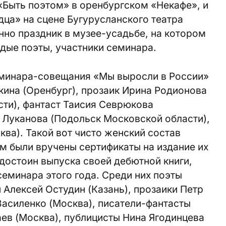
«Быть поэтом» в оренбургском «Некафе», и
дца» на сцене Бугурусланского театра
енно праздник в музее-усадьбе, на котором
дые поэты, участники семинара.
минара-совещания «Мы выросли в России»
кина (Оренбург), прозаик Ирина Родионова
ти), фантаст Таисия Севрюкова
 Луканова (Подольск Московской области),
ва). Такой вот чисто женский состав
им были вручены сертификаты на издание их
 достоин выпуска своей дебютной книги,
еминара этого года. Среди них поэты
 Алексей Остудин (Казань), прозаики Петр
Василенко (Москва), писатели-фантасты
ев (Москва), публицисты Нина Ягодинцева