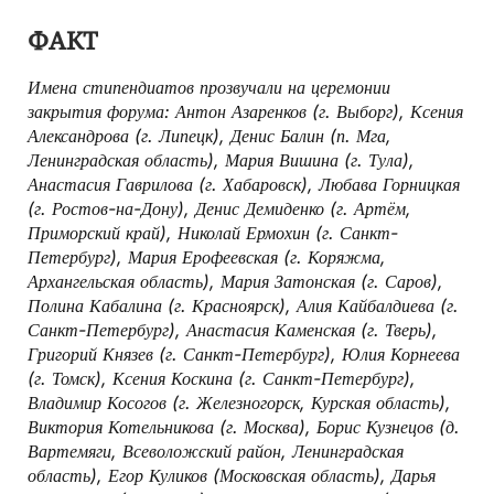
ФАКТ
Имена стипендиатов прозвучали на церемонии
закрытия форума: Антон Азаренков (г. Выборг), Ксения
Александрова (г. Липецк), Денис Балин (п. Мга,
Ленинградская область), Мария Вишина (г. Тула),
Анастасия Гаврилова (г. Хабаровск), Любава Горницкая
(г. Ростов-на-Дону), Денис Демиденко (г. Артём,
Приморский край), Николай Ермохин (г. Санкт-
Петербург), Мария Ерофеевская (г. Коряжма,
Архангельская область), Мария Затонская (г. Саров),
Полина Кабалина (г. Красноярск), Алия Кайбалдиева (г.
Санкт-Петербург), Анастасия Каменская (г. Тверь),
Григорий Князев (г. Санкт-Петербург), Юлия Корнеева
(г. Томск), Ксения Коскина (г. Санкт-Петербург),
Владимир Косогов (г. Железногорск, Курская область),
Виктория Котельникова (г. Москва), Борис Кузнецов (д.
Вартемяги, Всеволожский район, Ленинградская
область), Егор Куликов (Московская область), Дарья