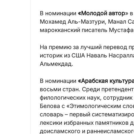
В номинации
«Молодой автор
» 
Мохамед Аль-Мазтури, Манал Са
марокканский писатель Мустафа
На премию за лучший перевод пр
историк из США Наваль Насралл
Альмекдад.
В номинации
«Арабская культура
восьми стран. Среди претенден
филологических наук, сотрудник
Белова с «Этимологическим сло
словарь – первый систематизир
лексики избранных памятников д
доисламского и раннеисламског