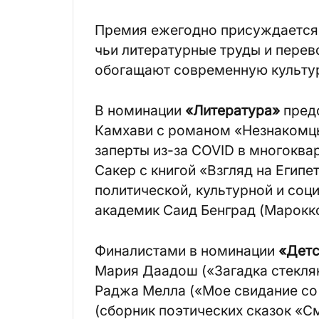
Премия ежегодно присуждается 
чьи литературные труды и перев
обогащают современную культу
В номинации
«Литература»
предс
Камхави с романом «Незнакомцы
заперты из-за COVID в многоква
Сакер с книгой «Взгляд на Египе
политической, культурной и соци
академик Саид Бенград (Марокк
Финалистами в номинации
«Детс
Мария Даадош («Загадка стекля
Раджа Мелла («Мое свидание со 
(сборник поэтических сказок «С