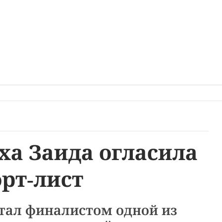
а Заида огласила
рт-лист
стал финалистом одной из