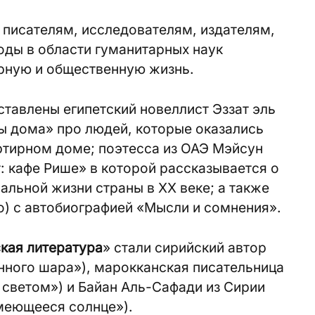
писателям, исследователям, издателям,
оды в области гуманитарных наук
рную и общественную жизнь.
тавлены египетский новеллист Эззат эль
 дома» про людей, которые оказались
ртирном доме; поэтесса из ОАЭ Мэйсун
т: кафе Рише» в которой рассказывается о
альной жизни страны в XX веке; а также
о) с автобиографией «Мысли и сомнения».
кая литература
» стали сирийский автор
нного шара»), марокканская писательница
светом») и Байан Аль-Сафади из Сирии
меющееся солнце»).