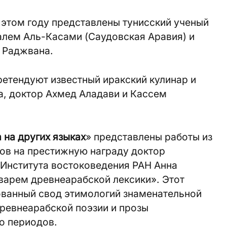
в этом году представлены тунисский ученый
лем Аль-Касами (Саудовская Аравия) и
 Раджвана.
етендуют известный иракский кулинар и
а, доктор Ахмед Аладави и Кассем
 на других языках
» представлены работы из
тов на престижную награду доктор
 Института востоковедения РАН Анна
варем древнеарабской лексики». Этот
ованный свод этимологий знаменательной
ревнеарабской поэзии и прозы
о периодов.