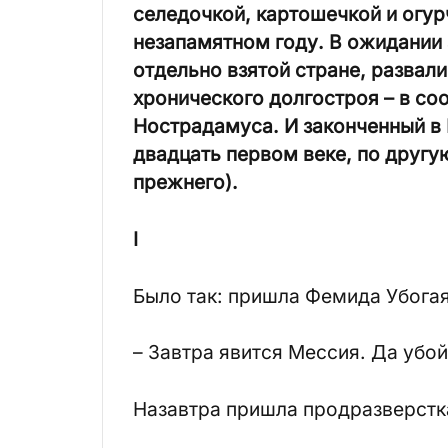
селедочкой, картошечкой и огурч
незапамятном году. В ожидании
отдельно взятой стране, развал
хронического долгостроя – в со
Нострадамуса. И законченный в 
двадцать первом веке, по другу
прежнего).
I
Было так: пришла Фемида Убогая,
– Завтра явится Мессия. Да убой
Назавтра пришла продразверстк