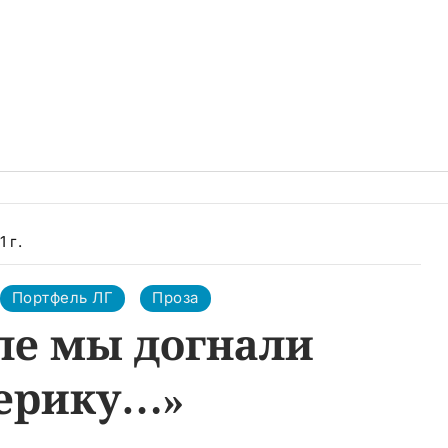
 г.
Портфель ЛГ
Проза
ле мы догнали
ерику…»