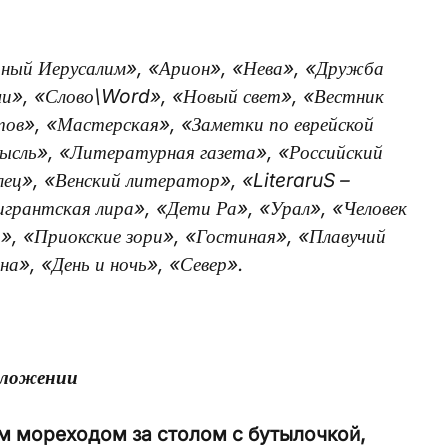
ный Иерусалим»,
«Арион», «Нева», «Дружба
чи»,
«Слово\
Word
», «Новый свет», «Вестник
ов», «Мастерская», «Заметки по еврейской
ысль», «Литературная газета», «Российский
лец», «Венский литератор», «
LiteraruS
–
грантская лира», «Дети Ра», «Урал», «Человек
», «Приокские зори»,
«Гостиная», «Плавучий
а», «День и ночь», «Север».
зложении
м мореходом за столом с бутылочкой,