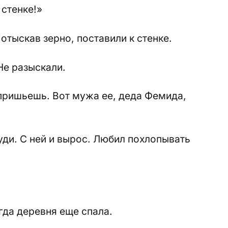
 стенке!»
отыскав зерно, поставили к стенке.
Не разыскали.
 пришьешь. Вот мужа ее, деда Фемида,
уди. С ней и вырос. Любил похлопывать
гда деревня еще спала.