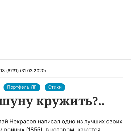
13 (6731) (31.03.2020)
Портфель ЛГ
Стихи
шуну кружить?..
ай Некрасов написал одно из лучших своих
 войны» (1855), в котором, кажется,