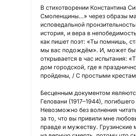
В стихотворении Константина С
Смоленщины…» через образы мат
исповедальной пронзительностью
история, и вера в непобедимост
как пишет поэт: «Ты помнишь, ст
мы вас подождём». И, может быт
открывается в час испытания: «Т
дом городской, где я празднично
пройдены, / С простыми крестам
Бесценным документом являются
Геловани (1917–1944), погибшег
Невозможно без волнения читать
за то, что вы привили мне любо
правде и мужеству. Грузинские 
на верную смерть, потому что см