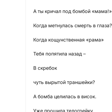
А ты кричал под бомбой «мама!»
Когда метнулась смерть в глаза?
Когда кощунственная «рама»
Тебя попятила назад –
В скребок
чуть вырытой траншейки?
А бомба целилась в висок.
Уже прошила телогрейку.