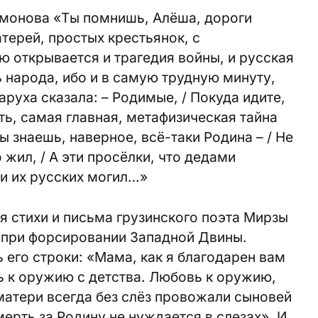
имонова «Ты помнишь, Алёша, дороги
ерей, простых крестьянок, с
 открывается и трагедия войны, и русская
ь народа, ибо и в самую трудную минуту,
аруха сказала: – Родимые, / Покуда идите,
ь, самая главная, метафизическая тайна
ы знаешь, наверное, всё-таки Родина – / Не
 жил, / А эти просёлки, что дедами
и их русских могил…»
 стихи и письма грузинского поэта Мирзы
о при форсировании Западной Двины.
 его строки: «Мама, как я благодарен вам
вь к оружию с детства. Любовь к оружию,
матери всегда без слёз провожали сыновей
ерть за Родину не нуждается в слезах». И