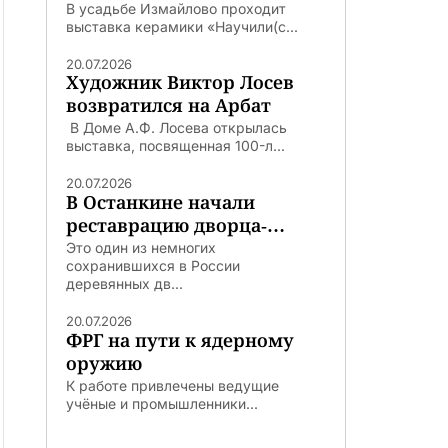
В усадьбе Измайлово проходит
выставка керамики «Научили(с...
20.07.2026
Художник Виктор Лосев
возвратился на Арбат
В Доме А.Ф. Лосева открылась
выставка, посвященная 100-л...
20.07.2026
В Останкине начали
реставрацию дворца-
театра
Это один из немногих
сохранившихся в России
деревянных дв...
20.07.2026
ФРГ на пути к ядерному
оружию
К работе привлечены ведущие
учёные и промышленники...