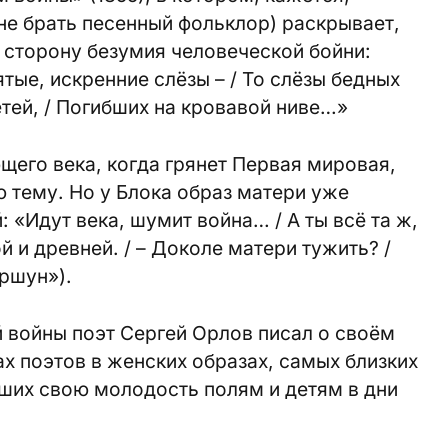
 не брать песенный фольклор) раскрывает,
 сторону безумия человеческой бойни:
тые, искренние слёзы – / То слёзы бедных
етей, / Погибших на кровавой ниве…»
щего века, когда грянет Первая мировая,
 тему. Но у Блока образ матери уже
 «Идут века, шумит война… / А ты всё та ж,
й и древней. / – Доколе матери тужить? /
ршун»).
 войны поэт Сергей Орлов писал о своём
ах поэтов в женских образах, самых близких
вших свою молодость полям и детям в дни