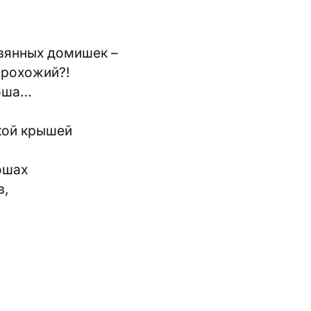
евянных домишек –
прохожий?!
Боша…
кой крышей
ошах
в,