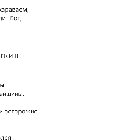
караваем,
ит Бог,
ткин
ры
женщины.
 и осторожно.
олся.