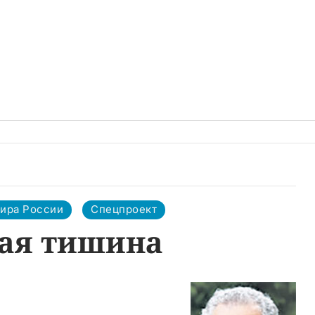
лира России
Спецпроект
кая тишина