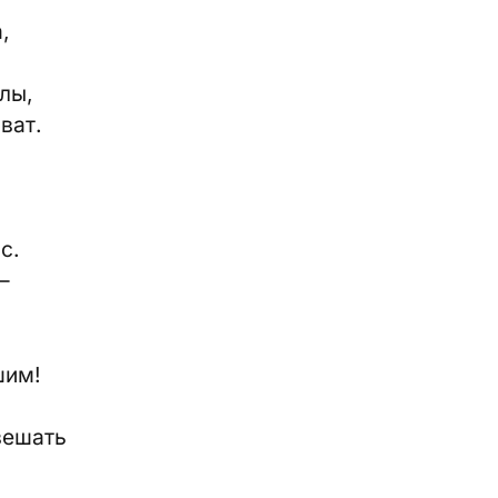
,
илы,
ват.
с.
–
шим!
 вешать