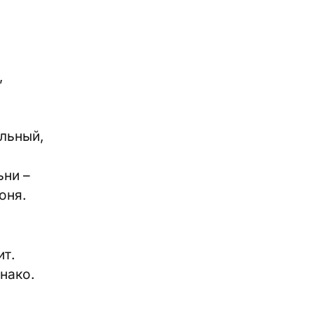
,
ольный,
ьни –
оня.
ит.
нако.