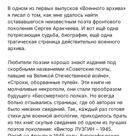
В одном из первых выпусков «Военного архива»
я писал о том, как мне удалось найти
остававшегося неизвестным поэта фронтового
поколения Сергея Аракчеева. И вот ещё одна
потрясающая судьба, биография, ещё одна
трагическая страница действительно военного
архива.
Любители поэзии хорошо знают издания под
скорбными названиями «Советские поэты,
павшие на Великой Отечественной войне»,
«Строки, оборванные пулей». Эти книги не
молчаливые некрополи, они стали прообразом
будущего «Бессмертного полка». Но всегда
болью отзывались страницы, где об авторах не
было никаких сведений. Так, каждый раз готовя
стихи для военной антологии, приходилось брать
из тех книг скупые сведения об одном из лучших
поэтов поколения: «Виктор ЛУЗГИН – 1945.
Погиб на фронте в 1945 году. Биографических