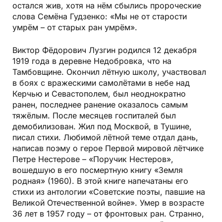
остался жив, хотя на нём сбылись пророческие
слова Семёна Гудзенко: «Мы не от старости
умрём – от старых ран умрём».
Виктор Фёдорович Лузгин родился 12 декабря
1919 года в деревне Недобровка, что на
Тамбовщине. Окончил лётную школу, участвовал
в боях с вражескими самолётами в небе над
Керчью и Севастополем, был неоднократно
ранен, последнее ранение оказалось самым
тяжёлым. После месяцев госпиталей был
демобилизован. Жил под Москвой, в Тушине,
писал стихи. Любимой лётной теме отдал дань,
написав поэму о герое Первой мировой лётчике
Петре Нестерове – «Поручик Нестеров»,
вошедшую в его посмертную книгу «Земля
родная» (1960). В этой книге напечатаны его
стихи из антологии «Советские поэты, павшие на
Великой Отечественной войне». Умер в возрасте
36 лет в 1957 году – от фронтовых ран. Странно,