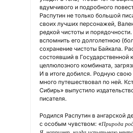
вдумчивого и подробного повест
Распутин не только большой пис
своих лучших персонажей, Вале
редкой чистоты и порядочности. 
вспомнить его долголетнюю (бол
сохранение чистоты Байкала. Рас
состоявший в Государственной к
целлюлозного комбината, загря
И в итоге добился. Родную свою
много путешествовал по ней. Кст
Сибирь» выпустило издательство
писателя.
Родился Распутин в ангарской д
с особым чувством:
«Природа род
Я, например, когда испытываю нечто