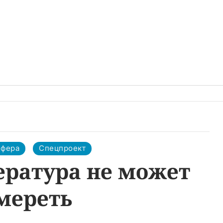
сфера
Спецпроект
ература не может
мереть