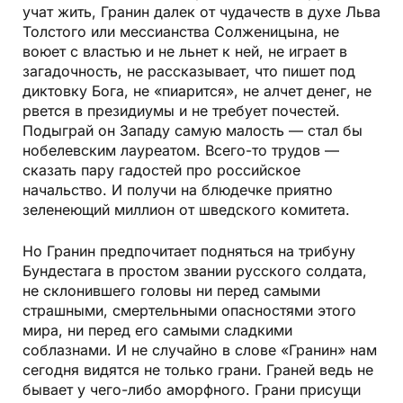
учат жить, Гранин далек от чудачеств в духе Льва
Толстого или мессианства Солженицына, не
воюет с властью и не льнет к ней, не играет в
загадочность, не рассказывает, что пишет под
диктовку Бога, не «пиарится», не алчет денег, не
рвется в президиумы и не требует почестей.
Подыграй он Западу самую малость — стал бы
нобелевским лауреатом. Всего­-то трудов —
сказать пару гадостей про российское
начальство. И получи на блюдечке приятно
зеленеющий миллион от шведского комитета.
Но Гранин предпочитает подняться на трибуну
Бундестага в простом звании русского солдата,
не склонившего головы ни перед самыми
страшными, смертельными опасностями этого
мира, ни перед его самыми сладкими
соблазнами. И не случайно в слове «Гранин» нам
сегодня видятся не только грани. Граней ведь не
бывает у чего­-либо аморфного. Грани присущи