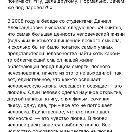
понимают: «Ну, дала другому. Нормально. Зачем
же под паровоз?!!».
В 2008 году в беседе со студентами Даниил
Александрович высказал следующее: «Я считаю,
что самая большая ценность человеческой жизни
(ведь жизнь кажется лишенной всякого смысла,
и сколько бы ни было попыток самых умных
представителей человечества найти хоть какой-
то облегчающий смысл нашей жизни,
облегчающий перед лицом смерти, полного
исчезновения, ничего из этого не выходило), так
вот, единственное, что как-то освещает
человеческую жизнь, освещает и освящает – это
любовь. Один человек сделал научное открытие,
другой написал книгу, снял фильм, сочинил
пьесу, одну, две, три – все это не поглощает
человека. Единственное, что его поглощает
полностью, — это чувство любви. В любви
человек раскрывается наиболее полно. Все
искусство рождалось и вырастало на любви,