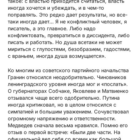
такое: с властью приходится считаться, власть
иногда хочется и убеждать, и в чем­-то
поправлять. Это редко дает результаты, но все­
таки иногда дает… Я не конфликтный человек, я
писатель, а это главное. Либо надо
конфликтовать, превратиться в диссидента, либо
писать и работать. Но душа все­таки не может
мириться с глупостями, безобразием, гадостями,
с враньем, иногда душа возмущается».
Ко многим из советского партийного начальства
Гранин относился неодобрительно. Чиновников
ленинградского уровня иногда мог и «послать».
О губернаторах Собчаке, Яковлеве и Матвиенко
отзывался чаще всего одобрительно. Путина
иногда критиковал, но в целом относился с
симпатией и большим уважением. Сочувствовал
огромному напряжению и ответственности.
Медведев сначала весьма нравился. Помню его
отзыв о первой встрече: «Были две части. На
официальной вел себя со всеми как большой