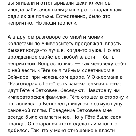
вытягивали и оттопыривали щеки клиентов,
иногда забираясь пальцами в рот страдальцам
ради их же пользы. Естественно, было это
неприятно. Но люди терпели.
А в другом разговоре со мной и моими
коллегами по Университету продолжал: власть
бывает когда­-то лучше, когда­-то хуже. Но это
врожденное свойство любой власти — быть
неприятной. Вопрос только — как человеку себя
с ней вести: «Гёте был тайным советником в
Веймаре, при маленьком дворе. У Эккермана в
“Разговорах с Гёте” есть замечательная сцена:
идут Гёте и Бетховен, беседуют. Навстречу им
императорская фамилия. Гёте отошел в сторону и
поклонился, а Бетховен двинулся в самую гущу
сановной толпы. Поведение Бетховена мне
всегда было симпатичнее. Но у Гёте была своя
правда. Он старался что­то сделать и многого
добился. Так что у меня отношение к власти