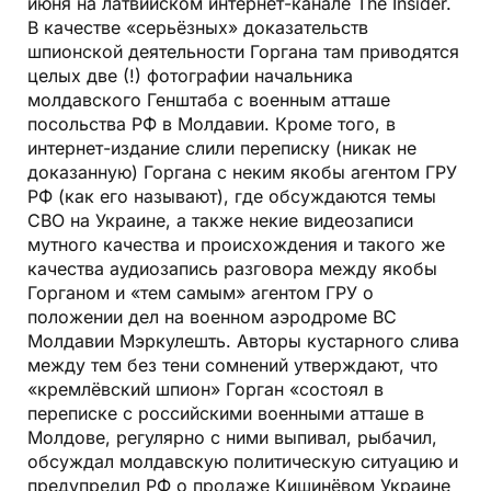
июня на латвийском интернет-канале The Insider.
В качестве «серьёзных» доказательств
шпионской деятельности Горгана там приводятся
целых две (!) фотографии начальника
молдавского Генштаба с военным атташе
посольства РФ в Молдавии. Кроме того, в
интернет-издание слили переписку (никак не
доказанную) Горгана с неким якобы агентом ГРУ
РФ (как его называют), где обсуждаются темы
СВО на Украине, а также некие видеозаписи
мутного качества и происхождения и такого же
качества аудиозапись разговора между якобы
Горганом и «тем самым» агентом ГРУ о
положении дел на военном аэродроме ВС
Молдавии Мэркулешть. Авторы кустарного слива
между тем без тени сомнений утверждают, что
«кремлёвский шпион» Горган «состоял в
переписке с российскими военными атташе в
Молдове, регулярно с ними выпивал, рыбачил,
обсуждал молдавскую политическую ситуацию и
предупредил РФ о продаже Кишинёвом Украине