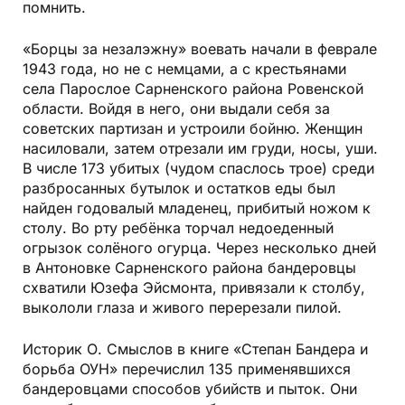
помнить.
«Борцы за незалэжну» воевать начали в феврале
1943 года, но не с немцами, а с крестьянами
села Парослое Сарненского района Ровенской
области. Войдя в него, они выдали себя за
советских партизан и устроили бойню. Женщин
насиловали, затем отрезали им груди, носы, уши.
В числе 173 убитых (чудом спаслось трое) среди
разбросанных бутылок и остатков еды был
найден годовалый младенец, прибитый ножом к
столу. Во рту ребёнка торчал недоеденный
огрызок солёного огурца. Через несколько дней
в Антоновке Сарненского района бандеровцы
схватили Юзефа Эйсмонта, привязали к столбу,
выкололи глаза и живого перерезали пилой.
Историк О. Смыслов в книге «Степан Бандера и
борьба ОУН» перечислил 135 применявшихся
бандеровцами способов убийств и пыток. Они