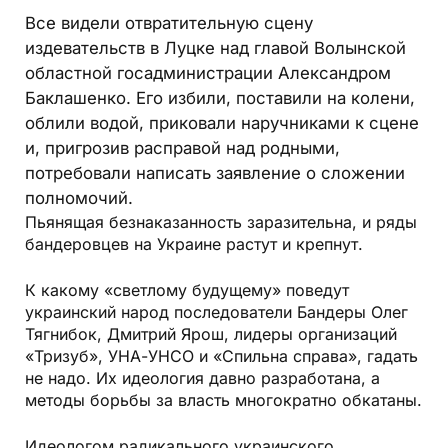
Все видели отвратительную сцену
издевательств в Луцке над главой Волынской
областной госадминистрации Александром
Баклашенко. Его избили, поставили на колени,
облили водой, приковали наручниками к сцене
и, пригрозив расправой над родными,
потребовали написать заявление о сложении
полномочий.
Пьянящая безнаказанность заразительна, и ряды
бандеровцев на Украине растут и крепнут.
К какому «светлому будущему» поведут
украинский народ последователи Бандеры Олег
Тягнибок, Дмитрий Ярош, лидеры организаций
«Тризуб», УНА-УНСО и «Спильна справа», гадать
не надо. Их идеология давно разработана, а
методы борьбы за власть многократно обкатаны.
Идеологом радикального украинского