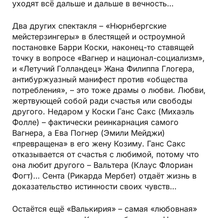
уходят всё дальше и дальше в вечность…
Два других спектакля – «Нюрнбергские
мейстерзингеры» в блестящей и остроумной
постановке Барри Коски, наконец-то ставящей
точку в вопросе «Вагнер и национал-социализм»,
и «Летучий Голландец» Жана Филиппа Глогера,
антибуржуазный манифест против «общества
потребления», – это тоже драмы о любви. Любви,
жертвующей собой ради счастья или свободы
другого. Недаром у Коски Ганс Сакс (Михаэль
Фолле) – фактически реинкарнация самого
Вагнера, а Ева Погнер (Эмили Мейджи)
«превращена» в его жену Козиму. Ганс Сакс
отказывается от счастья с любимой, потому что
она любит другого – Вальтера (Клаус Флориан
Фогт)… Сента (Рикарда Мербет) отдаёт жизнь в
доказательство истинности своих чувств…
Остаётся ещё «Валькирия» – самая «любовная»