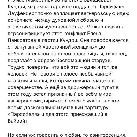
Кундри, чарам которой не поддался Парсифаль.
Лауфенберг тонко воплощает вагнеровскую идею
конфликта между духовной любовью и
эгоистической чувственностью. Можно сказать,
персонифицирует этот конфликт Елена
Панкратова в партии Кундри. Она преображается
от запуганной «восточной женщины» до
соблазнительной роковой красавицы и, наконец,
предстаёт в образе беспомощной старухи.
Трудно поверить, что всё это – один и тот же
человек! Не говоря о голосе необычайной
красоты и мощи, которым певица владеет в
совершенстве. А ещё за дирижёрский пульт в
этом году встал признанный во всём мире
вагнеровский дирижёр Семён Бычков, в своё
время досконально изучавший партитуру
«Парсифаля» и для этого приезжавший в
Байройт.
Но если уж говорить о любви, то квинтэссенция,