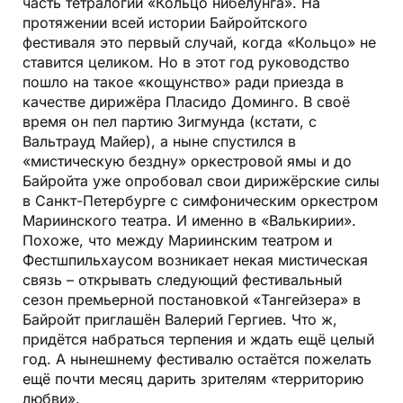
часть тетралогии «Кольцо нибелунга». На
протяжении всей истории Байройтского
фестиваля это первый случай, когда «Кольцо» не
ставится целиком. Но в этот год руководство
пошло на такое «кощунство» ради приезда в
качестве дирижёра Пласидо Доминго. В своё
время он пел партию Зигмунда (кстати, с
Вальтрауд Майер), а ныне спустился в
«мистическую бездну» оркестровой ямы и до
Байройта уже опробовал свои дирижёрские силы
в Санкт-Петербурге с симфоническим оркестром
Мариинского театра. И именно в «Валькирии».
Похоже, что между Мариинским театром и
Фестшпильхаусом возникает некая мистическая
связь – открывать следующий фестивальный
сезон премьерной постановкой «Тангейзера» в
Байройт приглашён Валерий Гергиев. Что ж,
придётся набраться терпения и ждать ещё целый
год. А нынешнему фестивалю остаётся пожелать
ещё почти месяц дарить зрителям «территорию
любви».