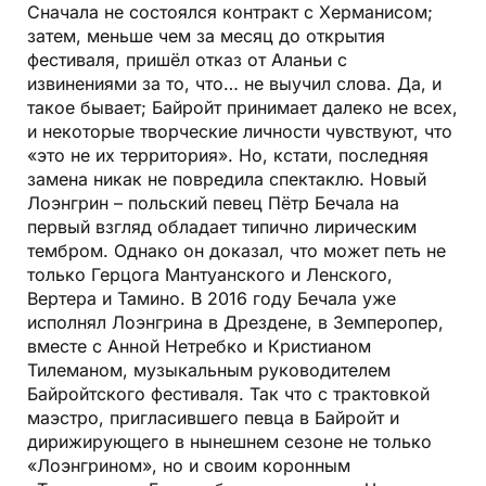
Сначала не состоялся контракт с Херманисом;
затем, меньше чем за месяц до открытия
фестиваля, пришёл отказ от Аланьи с
извинениями за то, что… не выучил слова. Да, и
такое бывает; Байройт принимает далеко не всех,
и некоторые творческие личности чувствуют, что
«это не их территория». Но, кстати, последняя
замена никак не повредила спектаклю. Новый
Лоэнгрин – польский певец Пётр Бечала на
первый взгляд обладает типично лирическим
тембром. Однако он доказал, что может петь не
только Герцога Мантуанского и Ленского,
Вертера и Тамино. В 2016 году Бечала уже
исполнял Лоэнгрина в Дрездене, в Земперопер,
вместе с Анной Нетребко и Кристианом
Тилеманом, музыкальным руководителем
Байройтского фестиваля. Так что с трактовкой
маэстро, пригласившего певца в Байройт и
дирижирующего в нынешнем сезоне не только
«Лоэнгрином», но и своим коронным