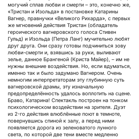
могучий сплав любви и смерти – это, конечно же,
«Тристан и Изольда» в постановке Катарины
Вагнер, правнучки «Великого Рихарда», с первых
же мгновений действия Тристан (обладатель
героического вагнеровского голоса Стивен
Гульд) и Изольда (Петра Ланг) мучительно любят
друг друга. Они сразу готовы подчиниться зову
любви-смерти и, взявшись за руки, выливают
зелье, данное Брангеной (Криста Майер), – им не
нужны внешние воздействия. Но, если вдуматься,
именно так и было задумано Вагнером. Очень
немногим интерпретаторам эту глубинную суть
вагнеровской драмы, эту изначальную
предопределённость удалось воплотить на сцене.
Браво, Катарина! Спектакль построен на тонком
психологическом воздействии на зрителя. Дуэт
из 2-го действия влюблённые поют в темноте,
повернувшись спиной к залу, а перед ними
появляется дорога из зеленоватого лунного
света, по которой две тени вместе медленно