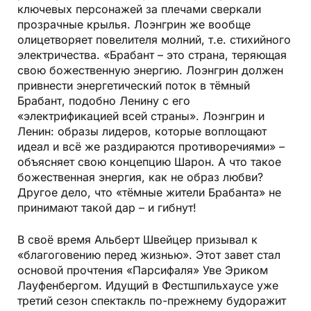
ключевых персонажей за плечами сверкали
прозрачные крылья. Лоэнгрин же вообще
олицетворяет повелителя молний, т.е. стихийного
электричества. «Брабант – это страна, теряющая
свою божественную энергию. Лоэнгрин должен
привнести энергетический поток в тёмный
Брабант, подобно Ленину с его
«электрификацией всей страны». Лоэнгрин и
Ленин: образы лидеров, которые воплощают
идеал и всё же раздираются противоречиями» –
объясняет свою концепцию Шарон. А что такое
божественная энергия, как не образ любви?
Другое дело, что «тёмные жители Брабанта» не
принимают такой дар – и гибнут!
В своё время Альберт Швейцер призывал к
«благоговению перед жизнью». Этот завет стал
основой прочтения «Парсифаля» Уве Эриком
Лауфенбергом. Идущий в Фестшпильхаусе уже
третий сезон спектакль по-прежнему будоражит