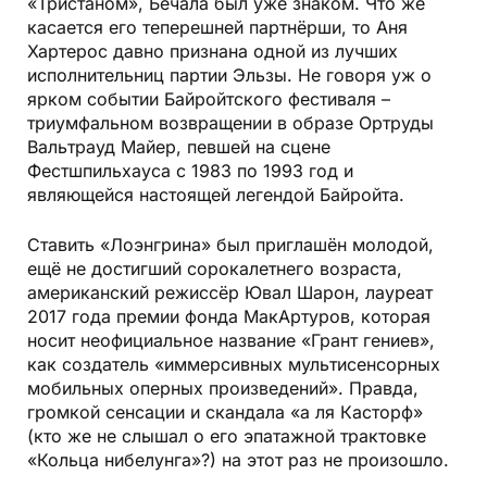
«Тристаном», Бечала был уже знаком. Что же
касается его теперешней партнёрши, то Аня
Хартерос давно признана одной из лучших
исполнительниц партии Эльзы. Не говоря уж о
ярком событии Байройтского фестиваля –
триумфальном возвращении в образе Ортруды
Вальтрауд Майер, певшей на сцене
Фестшпильхауса с 1983 по 1993 год и
являющейся настоящей легендой Байройта.
Ставить «Лоэнгрина» был приглашён молодой,
ещё не достигший сорокалетнего возраста,
американский режиссёр Ювал Шарон, лауреат
2017 года премии фонда МакАртуров, которая
носит неофициальное название «Грант гениев»,
как создатель «иммерсивных мультисенсорных
мобильных оперных произведений». Правда,
громкой сенсации и скандала «а ля Касторф»
(кто же не слышал о его эпатажной трактовке
«Кольца нибелунга»?) на этот раз не произошло.