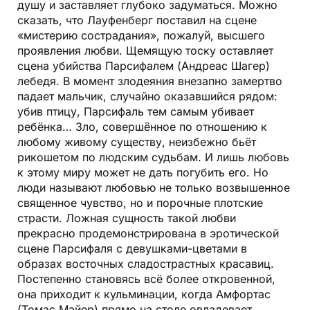
душу и заставляет глубоко задуматься. Можно
сказать, что Лауфенберг поставил на сцене
«мистерию сострадания», пожалуй, высшего
проявления любви. Щемящую тоску оставляет
сцена убийства Парсифалем (Андреас Шагер)
лебедя. В момент злодеяния внезапно замертво
падает мальчик, случайно оказавшийся рядом:
убив птицу, Парсифаль тем самым убивает
ребёнка… Зло, совершённое по отношению к
любому живому существу, неизбежно бьёт
рикошетом по людским судьбам. И лишь любовь
к этому миру может не дать погубить его. Но
люди называют любовью не только возвышенное
священное чувство, но и порочные плотские
страсти. Ложная сущность такой любви
прекрасно продемонстрирована в эротической
сцене Парсифаля с девушками-цветами в
образах восточных сладострастных красавиц.
Постепенно становясь всё более откровенной,
она приходит к кульминации, когда Амфортас
(Томас Майер) прямо на столе овладевает