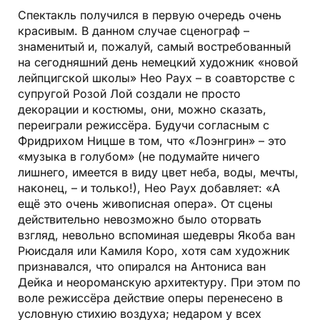
Спектакль получился в первую очередь очень
красивым. В данном случае сценограф –
знаменитый и, пожалуй, самый востребованный
на сегодняшний день немецкий художник «новой
лейпцигской школы» Нео Раух – в соавторстве с
супругой Розой Лой создали не просто
декорации и костюмы, они, можно сказать,
переиграли режиссёра. Будучи согласным с
Фридрихом Ницше в том, что «Лоэнгрин» – это
«музыка в голубом» (не подумайте ничего
лишнего, имеется в виду цвет неба, воды, мечты,
наконец, – и только!), Нео Раух добавляет: «А
ещё это очень живописная опера». От сцены
действительно невозможно было оторвать
взгляд, невольно вспоминая шедевры Якоба ван
Рюисдаля или Камиля Коро, хотя сам художник
признавался, что опирался на Антониса ван
Дейка и неороманскую архитектуру. При этом по
воле режиссёра действие оперы перенесено в
условную стихию воздуха; недаром у всех