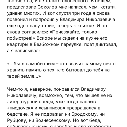
творчества, и не только словесного. В общем,
предисловие Соколов мне написал, чем, кстати,
удивил многих. И вот спустя три года я снова
позвонил и попросил у Владимира Николаевича
ещё одно напутствие, теперь к книжке. И он
снова согласился: «Приезжайте, только
побыстрее!» Вскоре мы сидели на кухне его
квартиры в Безбожном переулке, поэт диктовал,
а я записывал:
«…быть самобытным – это значит самому свято
хранить память о тех, кто бытовал до тебя на
твоей земле…»
Чем-то я, наверное, понравился Владимиру
Николаевичу, возможно, тем, что вышел не из
литературной среды, уже тогда наплыв
«писдочек» и «сынписов» превращался в
бедствие. Я не подражал ни Бродскому, ни
Рубцову, ни Вознесенскому. Но вот беда,
собираясь к нему, я заробел и для храбрости