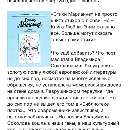
нечеловеческой энергии один – любовь.
«Стихи Марианне» не просто
книга стихов о любви. Но –
Книга Любви. Этим сказано
всё. Больше могут сказать
только сами стихи».
Что ещё добавить? Что поэт
масштаба Владимира
Соколова мог бы украсить
золотую полку любой европейской литературы,
но до сих пор, несмотря на многочисленные
обращения, не установлена мемориальная доска
на стене дома в Лаврушинском переулке, где
прошли последние десятилетия его жизни… Что
до сих пор не вышел его том в «Библиотеке
поэта»… Что современники завистливы, а
потомки забывчивы… Но поэзия Владимира
Соколова вошла в наши гены, в наш культурный
код, она живёт в сердцах и врачует души