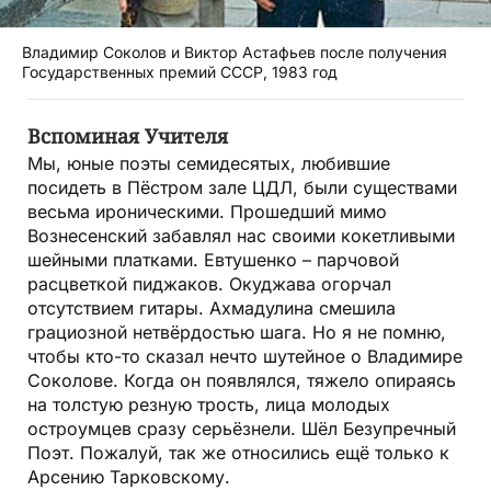
Владимир Соколов и Виктор Астафьев после получения
Государственных премий СССР, 1983 год
Вспоминая Учителя
Мы, юные поэты семидесятых, любившие
посидеть в Пёстром зале ЦДЛ, были существами
весьма ироническими. Прошедший мимо
Вознесенский забавлял нас своими кокетливыми
шейными платками. Евтушенко – парчовой
расцветкой пиджаков. Окуджава огорчал
отсутствием гитары. Ахмадулина смешила
грациозной нетвёрдостью шага. Но я не помню,
чтобы кто-то сказал нечто шутейное о Владимире
Соколове. Когда он появлялся, тяжело опираясь
на толстую резную трость, лица молодых
остроумцев сразу серьёзнели. Шёл Безупречный
Поэт. Пожалуй, так же относились ещё только к
Арсению Тарковскому.