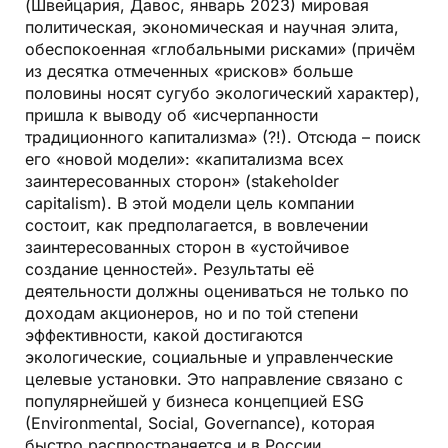
(Швейцария, Давос, январь 2023) мировая
политическая, экономическая и научная элита,
обеспокоенная «глобальными рисками» (причём
из десятка отмеченных «рисков» больше
половины носят сугубо экологический характер),
пришла к выводу об «исчерпанности
традиционного капитализма» (?!). Отсюда – поиск
его «новой модели»: «капитализма всех
заинтересованных сторон» (stakeholder
capitalism). В этой модели цель компании
состоит, как предполагается, в вовлечении
заинтересованных сторон в «устойчивое
создание ценностей». Результаты её
деятельности должны оцениваться не только по
доходам акционеров, но и по той степени
эффективности, какой достигаются
экологические, социальные и управленческие
целевые установки. Это направление связано с
популярнейшей у бизнеса концепцией ESG
(Environmental, Social, Governance), которая
быстро распространяется и в России.