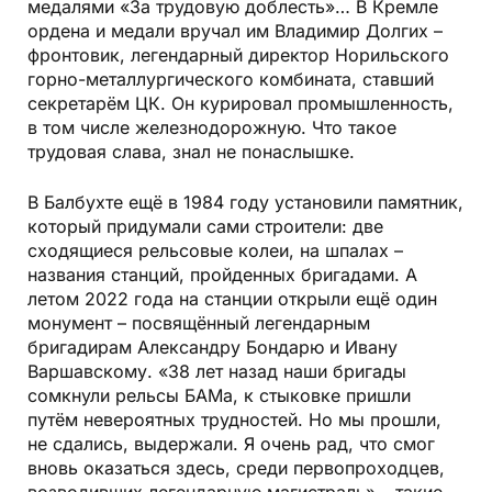
медалями «За трудовую доблесть»… В Кремле
ордена и медали вручал им Владимир Долгих –
фронтовик, легендарный директор Норильского
горно-металлургического комбината, ставший
секретарём ЦК. Он курировал промышленность,
в том числе железнодорожную. Что такое
трудовая слава, знал не понаслышке.
В Балбухте ещё в 1984 году установили памятник,
который придумали сами строители: две
сходящиеся рельсовые колеи, на шпалах –
названия станций, пройденных бригадами. А
летом 2022 года на станции открыли ещё один
монумент – посвящённый легендарным
бригадирам Александру Бондарю и Ивану
Варшавскому. «38 лет назад наши бригады
сомкнули рельсы БАМа, к стыковке пришли
путём невероятных трудностей. Но мы прошли,
не сдались, выдержали. Я очень рад, что смог
вновь оказаться здесь, среди первопроходцев,
возводивших легендарную магистраль» – такие