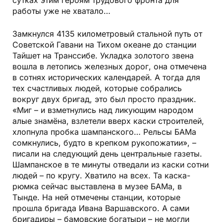
работы уже не хватало…
Замкнулся 4135 километровый стальной путь от
Советской Гавани на Тихом океане до станции
Тайшет на Транссибе. Укладка золотого звена
вошла в летопись железных дорог, она отмечена
в сотнях исторических календарей. А тогда для
тех счастливых людей, которые собрались
вокруг двух бригад, это был просто праздник.
«Миг – и взметнулись над ликующим народом
алые знамёна, взлетели вверх каски строителей,
хлопнула пробка шампанского… Рельсы БАМа
сомкнулись, будто в крепком рукопожатии», –
писали на следующий день центральные газеты.
Шампанское в те минуты отведали из каски сотни
людей – по кругу. Хватило на всех. Та каска-
рюмка сейчас выставлена в музее БАМа, в
Тынде. На ней отмечены станции, которые
прошла бригада Ивана Варшавского. А сами
бригадиры – бамовские богатыри – не могли