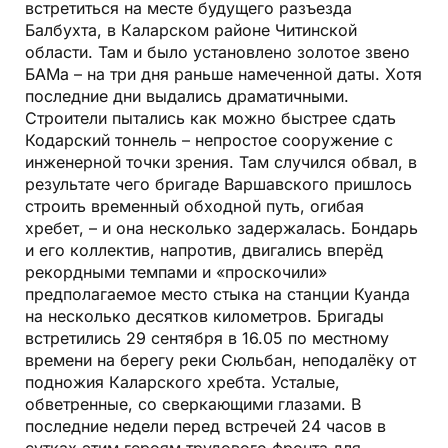
встретиться на месте будущего разъезда
Балбухта, в Каларском районе Читинской
области. Там и было установлено золотое звено
БАМа – на три дня раньше намеченной даты. Хотя
последние дни выдались драматичными.
Строители пытались как можно быстрее сдать
Кодарский тоннель – непростое сооружение с
инженерной точки зрения. Там случился обвал, в
результате чего бригаде Варшавского пришлось
строить временный обходной путь, огибая
хребет, – и она несколько задержалась. Бондарь
и его коллектив, напротив, двигались вперёд
рекордными темпами и «проскочили»
предполагаемое место стыка на станции Куанда
на несколько десятков километров. Бригады
встретились 29 сентября в 16.05 по местному
времени на берегу реки Сюльбан, неподалёку от
подножия Каларского хребта. Усталые,
обветренные, со сверкающими глазами. В
последние недели перед встречей 24 часов в
сутках этим героям трудового фронта для