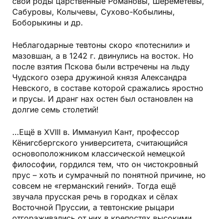
свои роды царственные Романовы, Шереметевы,
Сабуровы, Колычевы, Сухово-Кобылины,
Боборыкины и др.
Неблагодарные тевтоны скоро «потеснили» и
мазовшан, а в 1242 г. двинулись на восток. Но
после взятия Пскова были встречены на льду
Чудского озера дружиной князя Александра
Невского, в составе которой сражались яростно
и прусы. И дранг нах остен был остановлен на
долгие семь столетий!
…Ещё в ХVIII в. Иммануил Кант, профессор
Кёнигсбергского университета, считающийся
основоположником классической немецкой
философии, гордился тем, что он чистокровный
прус – хоть и сумрачный по понятной причине, но
совсем не «германский гений». Тогда ещё
звучала прусская речь в городках и сёлах
Восточной Пруссии, а тевтонские рыцари
отгораживались от них в крепостях высокими