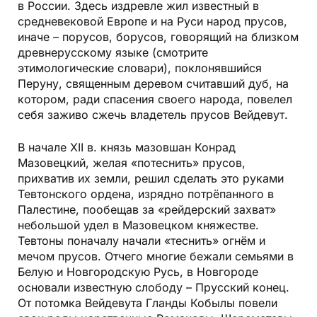
в России. Здесь издревле жил известный в
средневековой Европе и на Руси народ прусов,
иначе – порусов, борусов, говорящий на близком
древнерусскому языке (смотрите
этимологические словари), поклонявшийся
Перуну, священным деревом считавший дуб, на
котором, ради спасения своего народа, повелел
себя заживо сжечь владетель прусов Вейдевут.
В начале ХII в. князь мазовшан Конрад
Мазовецкий, желая «потеснить» прусов,
прихватив их земли, решил сделать это руками
Тевтонского ордена, изрядно потрёпанного в
Палестине, пообещав за «рейдерский захват»
небольшой удел в Мазовецком княжестве.
Тевтоны поначалу начали «теснить» огнём и
мечом прусов. Отчего многие бежали семьями в
Белую и Новгородскую Русь, в Новгороде
основали известную слободу – Прусский конец.
От потомка Вейдевута Гланды Кобылы повели