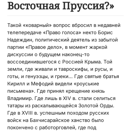
Восточная Пруссия?»
Такой «коварный» вопрос вбросил в недавней
телепередаче «Право голоса» некто Борис
Надеждин, политический деятель из забытой
партии «Правое дело», в момент жаркой
дискуссии о будущем наконец-то
воссоединившегося с Россией Крыма. Той
земли, где живали и тавроскифы, и русы, и
готы, и генуэзцы, и греки… Где святые братья
Кирилл и Мефодий видели «роуськие
письмена». Где принял крещение князь
Владимир. Где лишь в ХIV в. стали селиться
татары из раскалывающейся Золотой Орды.
Где в ХVIII в. успешным походом русских
войск на Бахчисарайское ханство было
покончено с работорговлей, где под