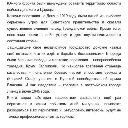
Южного фронта были вынуждены оставить территорию области
войска Донского и Царицын.
Казачьи восстания на Дону в 1919 году были одной из наиболее
серьёзных угроз для Советского правительства и оказали
существенное влияние на ход Гражданской войны. Кроме того,
восстания несли в себе угрозу и для внутриполитического
состояния страны.
Защищавшие своё независимое государство донские казаки
ещё не знали, что их ждёт в борьбе с большевиками. Впереди
были большие победы и жестокие поражения – новороссийская
трагедия, Крым, Галлиполи. Но наиболее трагичная страница
казачества – появление боевых частей в составе вермахта
(Казачий Стан), участие в Русской освободительной армии
Власова. И как следствие – трагедия в австрийском городе
Лиенц в июне 1945 года.
Книги серии «История казачества» заставляют ещё раз
обратиться к ярким событиям дней минувших, помогают
разобраться в их перипетиях и, безусловно, интересны будут не
только профессиональным историкам.