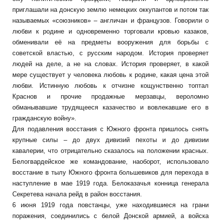
приглашали на донскую землю немецких оккупантов и потом так
называемых «союзников» – англичан и французов. Говорили о
любви к родине и одновременно торговали кровью казаков,
обменивали её на предметы вооружения для борьбы с
советской властью, с русским народом. История проверяет
людей на деле, а не на словах. История проверяет, в какой
мере существует у человека любовь к родине, какая цена этой
любви. Истинную любовь к отчизне кощунственно топтал
Краснов и прочие продажные мерзавцы, вероломно
обманывавшие трудящееся казачество и вовлекавшие его в
гражданскую войну».
Для подавления восстания с Южного фронта пришлось снять
крупные силы – до двух дивизий пехоты и до дивизии
кавалерии, что отрицательно сказалось на положении красных.
Белогвардейское же командование, наоборот, использовало
восстание в тылу Южного фронта большевиков для перехода в
наступление в мае 1919 года. Белоказачья конница генерала
Секретева начала рейд в район восстания.
6 июня 1919 года повстанцы, уже находившиеся на грани
поражения, соединились с белой Донской армией, а войска