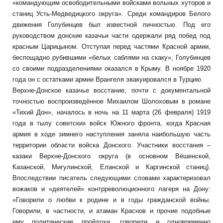
«командующим освободительными войсками вольных хуторов и
станиц Усть-Медведицкого округа». Среди командиров Белого
движения Голубинцев был известной личностью. Под его
руководством донские казачьи части одержали ряд побед под
красным Царицыном. Отступая перед частями Красной армии,
беспощадно рубившими «белых саблями на скаку», Голубинцев
со своими подразделениями оказался в Крыму. В ноябре 1920
года он с остатками армии Врангеля эвакуировался в Турцию.
Верхне-Донское казачье восстание, почти с документальной
точностью воспроизведённое Михаилом Шолоховым в романе
«Тихий Дон», началось в ночь на 11 марта (26 февраля) 1919
года в тылу советских войск Южного фронта, когда Красная
армия в ходе зимнего наступления заняла наибольшую часть
территории области войска Донского. Участники восстания –
казаки Верхне-Донского округа (в основном Вёшенской,
Казанской, Мигулинской, Еланской и Каргинской станиц).
Впоследствии писатель следующими словами характеризовал
вожаков и «деятелей» контрреволюционного лагеря на Дону:
«Говорили о любви к родине и в годы гражданской войны.
Говорили, в частности, и атаман Краснов и прочие подобные
ему политические пройдохи, говорили и одновременно