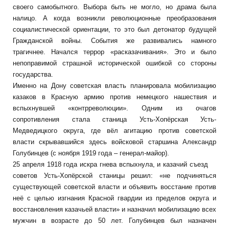
своего самобытного. Выбора быть не могло, но драма была
налицо. А когда возникли революционные преобразования
социалистической ориентации, то это был детонатор будущей
Гражданской войны. События же развивались намного
трагичнее. Начался террор «расказачивания». Это и было
непоправимой страшной исторической ошибкой со стороны
государства.
Именно на Дону советская власть планировала мобилизацию
казаков в Красную армию против немецкого нашествия и
вспыхнувшей «контрреволюции». Одним из очагов
сопротивления стала станица Усть-Хопёрская Усть-
Медведицкого округа, где вёл агитацию против советской
власти скрывавшийся здесь войсковой старшина Александр
Голубинцев (с ноября 1919 года – генерал-майор).
25 апреля 1918 года искра гнева вспыхнула, и казачий съезд
советов Усть-Хопёрской станицы решил: «не подчиняться
существующей советской власти и объявить восстание против
неё с целью изгнания Красной гвардии из пределов округа и
восстановления казачьей власти» и назначил мобилизацию всех
мужчин в возрасте до 50 лет. Голубинцев был назначен