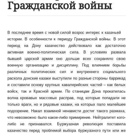
Гражданской войны
В последнее время с новой силой возрос интерес к казачьей
истории. В особенности к периоду Гражданской войны. В этот
период на Дону казачество действовало как достаточно
активная военно-политическая сила. В условиях развала
бывшей царской армии оно дольше всех сохраняло свою
военную организацию и дисциплину. Под влиянием борьбы
различных политических сил и внутреннего социального
раскола донские казаки выступили по разные стороны баррикад
и составили основу крупных кавалерийских частей – как белых
войск, так и Красной армии. По станицам Дона прокатилась
волна кровавых массовых расправ, под которые попадали не
только враги, но и рядовые казаки, на которых пало малейшее
подозрение. Накал взаимной ненависти достиг такого размаха,
что невозможно было какое-либо примирение. Нейтралитет кого-
либо не признавался. Буржуазная революция поставила
казачество перед проблемой выбора буржуазного пути или же