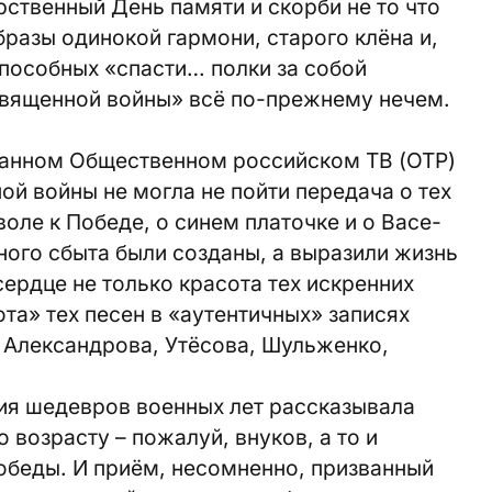
рственный День памяти и скорби не то что
бразы одинокой гармони, старого клёна и,
пособных «спасти… полки за собой
вященной войны» всё по-прежнему нечем.
данном Общественном российском ТВ (ОТР)
ой войны не могла не пойти передача о тех
воле к Победе, о синем платочке и о Васе-
ного сбыта были созданы, а выразили жизнь
сердце не только красота тех искренних
та» тех песен в «аутентичных» записях
. Александрова, Утёсова, Шульженко,
ия шедевров военных лет рассказывала
 возрасту – пожалуй, внуков, а то и
обеды. И приём, несомненно, призванный