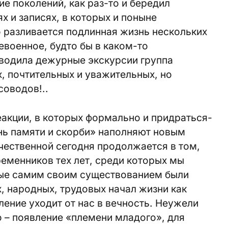
е поколений, как раз-то и бередил
х и записях, в которых и поныне
о разливается подлинная жизнь нескольких
евоенное, будто бы в каком-то
водила дежурные экскурсии группа
, почтительных и уважительных, но
соводов!..
еакции, в которых формально и придраться-
ень памяти и скорби» наполняют новым
чественной сегодня продолжается в том,
ременников тех лет, среди которых мы
орые самим своим существованием были
, народных, трудовых начал жизни как
ление уходит от нас в вечность. Неужели
 – появление «племени младого», для