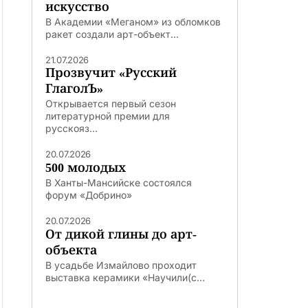
искусство
В Академии «Меганом» из обломков
ракет создали арт-объект...
21.07.2026
Прозвучит «Русский
ГлаголЪ»
Открывается первый сезон
литературной премии для
русскояз...
20.07.2026
500 молодых
В Ханты-Мансийске состоялся
форум «Добрино»
20.07.2026
От дикой глины до арт-
объекта
В усадьбе Измайлово проходит
выставка керамики «Научили(с...