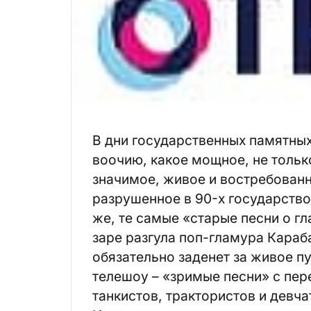
В дни государственных памятных
воочию, какое мощное, не тольк
значимое, живое и востребованн
разрушенное в 90-х государство
же, те самые «старые песни о г
заре разгула поп-гламура Караб
обязательно заденет за живое п
телешоу – «зримые песни» с пе
танкистов, трактористов и девч