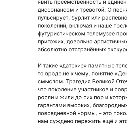
явить преемственность и единени
диссонансом и тревогой. О песня
пульсирует, бурлит или распевн
поколений, включая и наше посл
футуристическом телемузее про
пригожих, довольно артистичных
абсолютно отстранённых экскур
И такие «датские» памятные тел
то вроде не к чему, понятие «Д
смыслом. Трагедия Великой Оте
что поколение участников и сов
росли и жили до сих пор и кот
гарантами высоких, благородных
повседневной нормы, – это поко
нам суждено пережить ещё и это