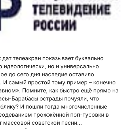
 дат телеэкран показывает буквально
о идеологически, но и универсально
ое до сего дня наследие оставило
. И самый простой тому пример – конечно
лавном». Помните, как быстро ещё прямо на
асы-Барабасы эстрады почуяли, что
ублику? И пошли тогда многочисленные
реодеванием прожжённой поп-тусовки в
ат массовой советской песни…