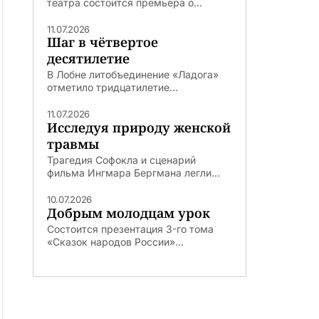
театра состоится премьера о...
11.07.2026
Шаг в чётвертое
десятилетие
В Лобне литобъединение «Ладога»
отметило тридцатилетие...
11.07.2026
Исследуя природу женской
травмы
Трагедия Софокла и сценарий
фильма Ингмара Бергмана легли...
10.07.2026
Добрым молодцам урок
Состоится презентация 3-го тома
«Сказок народов России»...