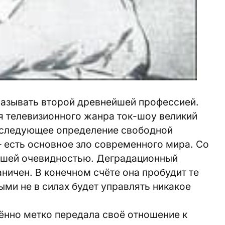
называть второй древнейшей профессией.
ия телевизионного жанра ток-шоу великий
 следующее определение свободной
 есть основное зло современного мира. Со
ьшей очевидностью. Деградационный
раничен. В конечном счёте она пробудит те
ми не в силах будет управлять никакое
чённо метко передала своё отношение к