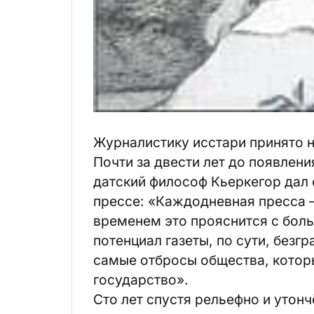
Журналистику исстари принято 
Почти за двести лет до появлен
датский философ Кьеркегор дал
прессе: «Каждодневная пресса –
временем это прояснится с бол
потенциал газеты, по сути, безг
самые отбросы общества, которы
государство».
Сто лет спустя рельефно и утон