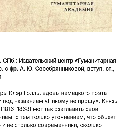
. СПб.: Издательский центр «Гуманитарная
 с фр. А. Ю. Серебрянниковой; вступ. ст.,
я
ры Клэр Голль, вдовы немецкого поэта-
и под названием «Никому не прощу». Князь
1816–1868) мог так озаглавить свои
ием, с тем только уточнением, что объект
о и не столько современники, сколько