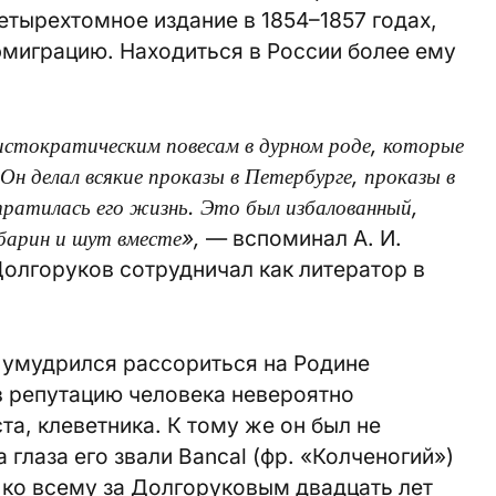
етырехтомное издание в 1854–1857 годах,
эмиграцию. Находиться в России более ему
истократическим повесам в дурном роде, которые
Он делал всякие проказы в Петербурге, проказы в
ратилась его жизнь. Это был избалованный,
барин и шут вместе»,
— вспоминал А. И.
 Долгоруков сотрудничал как литератор в
 умудрился рассориться на Родине
в репутацию человека невероятно
та, клеветника. К тому же он был не
глаза его звали Bancal (фр. «Колченогий»)
 ко всему за Долгоруковым двадцать лет