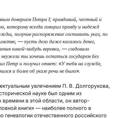
нным доверием Петра I; правдивый, честный и
арю, которому всегда говорил правду и надежд
ажды, получив распоряжение составить указ, по
имстве, — пусть дело даже касалось денег,
ения какой-нибудь веревки, — следовало
, неужели ты хочешь остаться государем без
л Петр и получил ответ: «У тебя на службе,
ался и более об указе речи не было».
ектуальным увлечением П. В. Долгорукова,
исторической науке был одним из
 времени в этой области, он автор-
овной книги» — наиболее полного в
о генеалогии отечественного российского