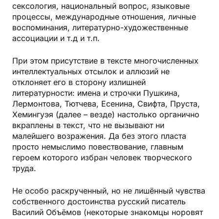
сексология, национальный вопрос, языковые
процессы, международные отношения, личные
воспоминания, литературно-художественные
ассоциации и т.д и т.п.
При этом присутствие в тексте многочисленных
интеллектуальных отсылок и аллюзий не
отклоняет его в сторону излишней
литературности: имена и строчки Пушкина,
Лермонтова, Тютчева, Есенина, Свифта, Пруста,
Хемингуэя (далее – везде) настолько органично
вкрап­лены в текст, что не вызывают ни
малейшего возражения. Да без этого пласта
просто немыслимо повествование, главным
героем которого избран человек творческого
труда.
Не особо раскрученный, но не лишённый чувства
собственного достоинства русский писатель
Василий Объёмов (некоторые знакомцы норовят