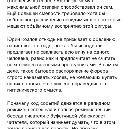
отношения к геноссе Адольфу, чему в
максимальной степени способствовал он сам.
Ещё большей смелости требовало хотя бы
небольшое расширение невидимых шор, которые
мешают объёмному восприятию этой фигуры.
Юрий Козлов отнюдь не призывает к обелению
нацистского вождя, но как бы исподволь
предлагает не сваливать всю вину на одного
человека, равно как и предпочитает не считать
всех немцев военными преступниками. В самом
деле, такое бытовое распоряжение фюрера –
строго наказывать хозяев, не желающих купать
своих поросят, – не лишено справедливого
гигиенического смысла.
Поначалу ход событий движется в рапидном
режиме: неспешная и полная реминисценций
беседа писателя с буфетчицей убаюкивает
читателя, который начинает думать, что в этом
темпе пройдёт вся повесть. Но прозаик