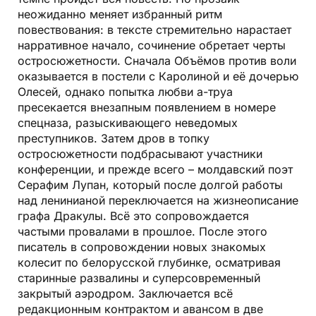
неожиданно меняет избранный ритм
повествования: в тексте стремительно нарастает
нарративное начало, сочинение обретает черты
остро­сюжетности. Сначала Объёмов против воли
оказывается в постели с Каролиной и её дочерью
Олесей, однако попытка любви а-труа
пресекается внезапным появлением в номере
спецназа, разыскивающего неведомых
преступников. Затем дров в топку
остросюжетности подбрасывают участники
конференции, и прежде всего – молдавский поэт
Серафим Лупан, который после долгой работы
над ленинианой переключается на жизнеописание
графа Дракулы. Всё это сопровождается
частыми провалами в прошлое. После этого
писатель в сопровождении новых знакомых
колесит по белорусской глубинке, осматривая
старинные развалины и суперсовременный
закрытый аэродром. Заключается всё
редакционным контрактом и авансом в две