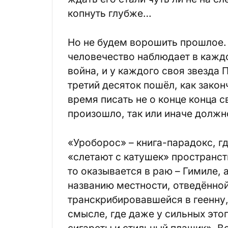
копнуть глубже…
Но не будем ворошить прошлое.
человечество наблюдает в каждом
война, и у каждого своя звезда 
третий десяток пошёл, как зако
время писать не о конце конца св
произошло, так или иначе должн
«Уроборос» – книга-парадокс, г
«слетают с катушек» пространств
то оказывается в раю – Гимиле, 
названию местности, отведённой
транскрибировавшейся в геенну,
смысле, где даже у сильных это