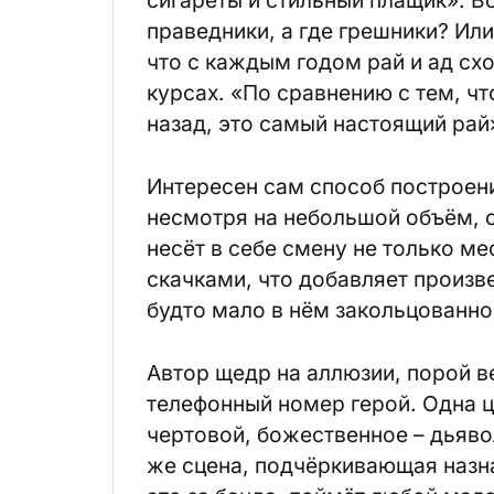
сигареты и стильный плащик». Во
праведники, а где грешники? Или
что с каждым годом рай и ад сх
курсах. «По сравнению с тем, чт
назад, это самый настоящий рай
Интересен сам способ построени
несмотря на небольшой объём, с
несёт в себе смену не только м
скачками, что добавляет произв
будто мало в нём закольцованно
Автор щедр на аллюзии, порой в
телефонный номер герой. Одна ц
чертовой, божественное – дьяво
же сцена, подчёркивающая назна