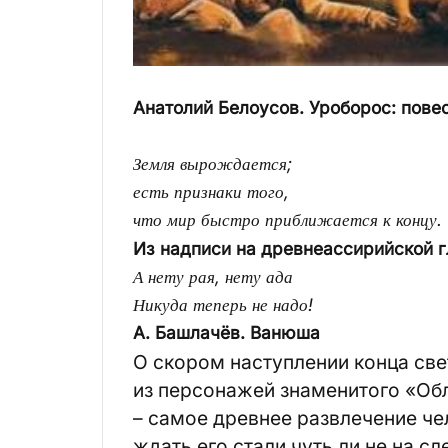
Анатолий Белоусов. Уроборос: повест
Земля вырождается;
есть признаки того,
что мир быстро приближается к концу.
Из надписи на древнеассирийской г
А нету рая, нету ада
Никуда теперь не надо!
А. Башлачёв. Ванюша
О скором наступлении конца све
из персонажей знаменитого «Обл
– самое древнее развлечение че
ждать его стали чуть ли не на с