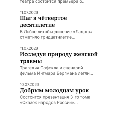
театра состоится премьера о...
11.07.2026
Шаг в чётвертое
десятилетие
В Лобне литобъединение «Ладога»
отметило тридцатилетие...
11.07.2026
Исследуя природу женской
травмы
Трагедия Софокла и сценарий
фильма Ингмара Бергмана легли...
10.07.2026
Добрым молодцам урок
Состоится презентация 3-го тома
«Сказок народов России»...