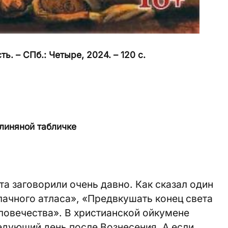
ь. – СПб.: Четыре, 2024. – 120 с.
линяной табличке
та заговорили очень давно. Как сказал один
ачного атласа», «Предвкушать конец света
ловечества». В христианской ойкумене
ледующий день после Вознесения. А если