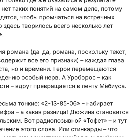
т только где же оказались в результате
 нет таких понятий на самом деле, потому
одятся, чтобы промчаться на встречных
о здесь творилось всего несколько лет
».
я романа (да-да, романа, поскольку текст,
одержит все его признаки) – каждая глава
еста, но и времени. Герои перемещаются
едению особый нерв. А Уроборос – как
сти – вдруг превращается в ленту Мёбиуса.
есьма тонкие: «2-13-85-06» – набирает
ифра – а какая разница! Дюжина становится
льским. Вот радиопозывной «Тофет» – и тут
чение этого слова. Или стинкарды – что