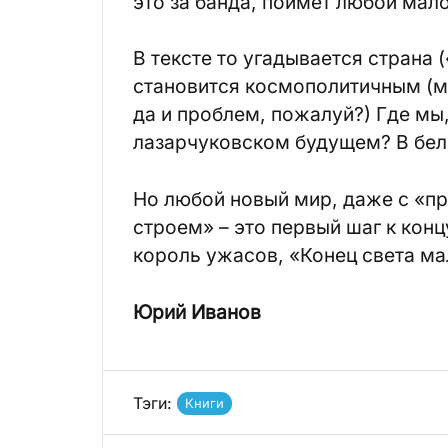
это за банда, поймёт любой ма
В тексте то угадывается страна 
становится космополитичным (м
да и проблем, пожалуй?) Где мы
лазарчуковском будущем? В бе
Но любой новый мир, даже с «
строем» – это первый шаг к концу
король ужасов, «Конец света ма
Юрий Иванов
Тэги:
Книги