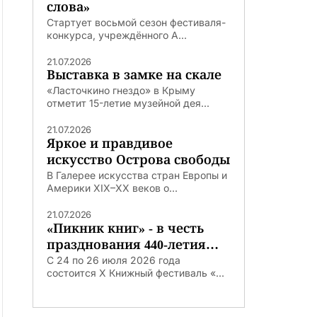
слова»
Стартует восьмой сезон фестиваля-
конкурса, учреждённого А...
21.07.2026
Выставка в замке на скале
«Ласточкино гнездо» в Крыму
отметит 15-летие музейной дея...
21.07.2026
Яркое и правдивое
искусство Острова свободы
В Галерее искусства стран Европы и
Америки XIX–XX веков о...
21.07.2026
«Пикник книг» - в честь
празднования 440-летия
Тюмени
С 24 по 26 июля 2026 года
состоится X Книжный фестиваль «...