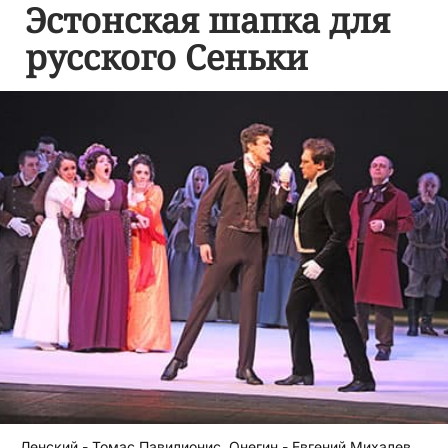
Эстонская шапка для
русского Сеньки
Ленский - Томас Павилионис, Онегин - Евгений Михалев