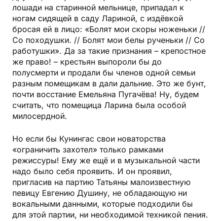
лошади на старинной мельнице, припадал к
ногам сидящей в саду Лариной, с издёвкой
бросая ей в лицо: «Болят мои скоры ноженьки //
Со походушки. // Болят мои белы рученьки // Со
работушки». Да за такие признания – крепостное
же право! – крестьян выпороли бы до
полусмерти и продали бы членов одной семьи
разным помещикам в дали дальние. Это же бунт,
почти восстание Емельяна Пугачёва! Ну, будем
считать, что помещица Ларина была особой
милосердной.
Но если бы Кунингас свои новаторства
«ограничить захотел» только рамками
режиссуры! Ему же ещё и в музыкальной части
надо было себя проявить. И он проявил,
пригласив на партию Татьяны малоизвестную
певицу Евгению Душину, не обладающую ни
вокальными данными, которые подходили бы
для этой партии, ни необходимой техникой пения.