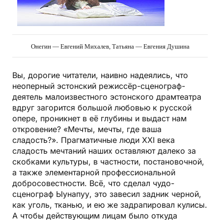
Онегин — Евгений Михалев, Татьяна — Евгения Душина
Вы, дорогие читатели, наивно надеялись, что
неоперный эстонский режиссёр-сценограф-
деятель малоизвестного эстонского драмтеатра
вдруг загорится большой любовью к русской
опере, проникнет в её глубины и выдаст нам
откровение? «Мечты, мечты, где ваша
сладость?». Прагматичные люди XXI века
сладость мечтаний наших оставляют далеко за
скобками культуры, в частности, постановочной,
а также элементарной профессиональной
добросовестности. Всё, что сделал чудо-
сценограф Ыунапуу, это завесил задник черной,
как уголь, тканью, и ею же задрапировал кулисы.
А чтобы действующим лицам было откуда