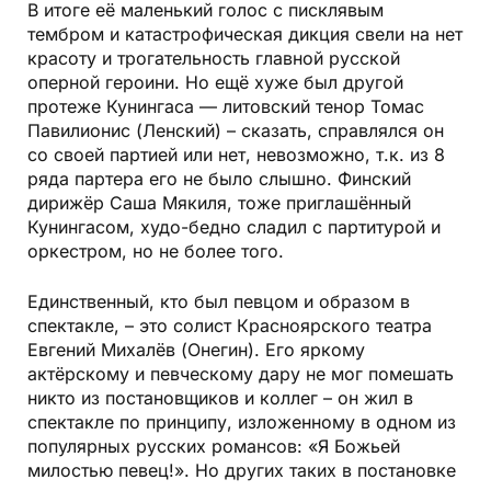
В итоге её маленький голос с писклявым
тембром и катастрофическая дикция свели на нет
красоту и трогательность главной русской
оперной героини. Но ещё хуже был другой
протеже Кунингаса — литовский тенор Томас
Павилионис (Ленский) – сказать, справлялся он
со своей партией или нет, невозможно, т.к. из 8
ряда партера его не было слышно. Финский
дирижёр Саша Мякиля, тоже приглашённый
Кунингасом, худо-бедно сладил с партитурой и
оркестром, но не более того.
Единственный, кто был певцом и образом в
спектакле, – это солист Красноярского театра
Евгений Михалёв (Онегин). Его яркому
актёрскому и певческому дару не мог помешать
никто из постановщиков и коллег – он жил в
спектакле по принципу, изложенному в одном из
популярных русских романсов: «Я Божьей
милостью певец!». Но других таких в постановке