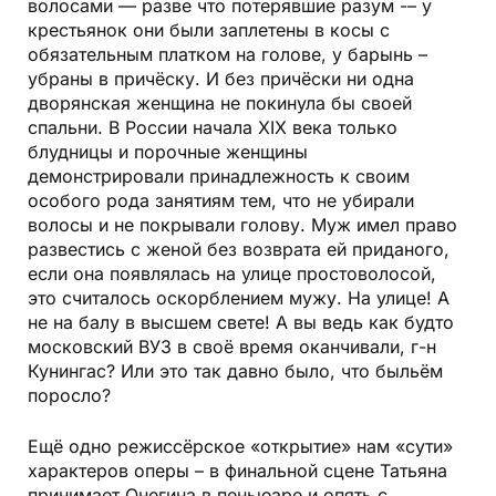
волосами — разве что потерявшие разум -– у
крестьянок они были заплетены в косы с
обязательным платком на голове, у барынь –
убраны в причёску. И без причёски ни одна
дворянская женщина не покинула бы своей
спальни. В России начала XIX века только
блудницы и порочные женщины
демонстрировали принадлежность к своим
особого рода занятиям тем, что не убирали
волосы и не покрывали голову. Муж имел право
развестись с женой без возврата ей приданого,
если она появлялась на улице простоволосой,
это считалось оскорблением мужу. На улице! А
не на балу в высшем свете! А вы ведь как будто
московский ВУЗ в своё время оканчивали, г-н
Кунингас? Или это так давно было, что быльём
поросло?
Ещё одно режиссёрское «открытие» нам «сути»
характеров оперы – в финальной сцене Татьяна
принимает Онегина в пеньюаре и опять с