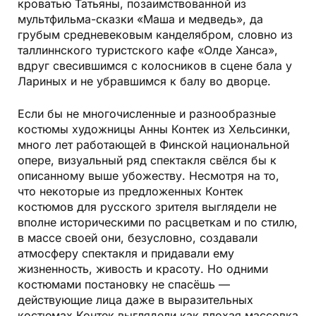
кроватью Татьяны, позаимствованной из
мультфильма-сказки «Маша и медведь», да
грубым средневековым канделябром, словно из
таллиннского туристского кафе «Олде Ханса»,
вдруг свесившимся с колосников в сцене бала у
Лариных и не убравшимся к балу во дворце.
Если бы не многочисленные и разнообразные
костюмы художницы Анны Контек из Хельсинки,
много лет работающей в Финской национальной
опере, визуальный ряд спектакля свёлся бы к
описанному выше убожеству. Несмотря на то,
что некоторые из предложенных Контек
костюмов для русского зрителя выглядели не
вполне историческими по расцветкам и по стилю,
в массе своей они, безусловно, создавали
атмосферу спектакля и придавали ему
жизненность, живость и красоту. Но одними
костюмами постановку не спасёшь —
действующие лица даже в выразительных
костюмах Контек выглядели как плохая массовка