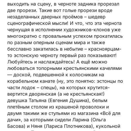
выходить на сцену, в черноте задника прорезал
две прорези. Такие вот голые прорези вроде
незаделанных дверных проёмов – шедевр
сценографической мысли! И что, что эта чернота
чернущая в исполнении художников-клонов уже
многократно с провальным успехом прокатилась
по разным оперным сценам мира и также
бесславно закатилась в небытие – красноярцам-
то эстонскую черноту первый раз показывают!
Любуйтесь и наслаждайтесь! А ещё можно
любоваться топорными крестьянскими качелями
— доской, подвешенной к колосникам на
корабельном канате (ну, это понятно: эстонцы по
части лодок – спецы), на которых крутится-
вертится дворянская (а не крестьянская!)
девушка Татьяна (Евгения Душина), белым
плетёным столом из крашеной проволоки и
двумя такими же стульями из магазина «Всё для
дачи», за которыми сидели Ларина (Ольга
Басова) и Няня (Лариса Плотникова), кукольной