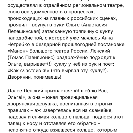
осуществлял в отдалённом региональном театре,
свою осведомлённость о процессах,
происходящих на главных российских сценах,
проявил – всунул в руки Ольге (Анастасия
Лепешинская) затасканную тряпичную куклу
наподобие той, с которой уже маялась Анна
Нетребко в бездарной прошлогодней постановке
«Манон» Большого театра России. Ленский
(Томас Павилионис) раздражённо подходит к
Ольге, вырывает(!) куклу у неё из рук и поёт:
«Как счастлив я!» (что вырвал эту куклу?).
Дворянин, понимаешь!
Далее Ленский признается: «Я люблю Вас,
Ольга!», а она – юная провинциальная
дворянская девушка, воспитанная в строгих
правилах – аж извертелась вся на скамейке,
надевая и снимая кольцо с пальца, поднося этот
палец к носу и отставляя его обратно –
непонятно откуда взявшееся кольцо, которым