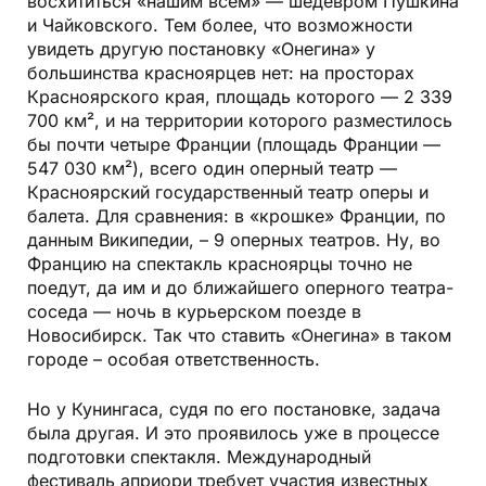
восхититься «нашим всем» — шедевром Пушкина
и Чайковского. Тем более, что возможности
увидеть другую постановку «Онегина» у
большинства красноярцев нет: на просторах
Красноярского края, площадь которого — 2 339
700 км², и на территории которого разместилось
бы почти четыре Франции (площадь Франции —
547 030 км²), всего один оперный театр —
Красноярский государственный театр оперы и
балета. Для сравнения: в «крошке» Франции, по
данным Википедии, – 9 оперных театров. Ну, во
Францию на спектакль красноярцы точно не
поедут, да им и до ближайшего оперного театра-
соседа — ночь в курьерском поезде в
Новосибирск. Так что ставить «Онегина» в таком
городе – особая ответственность.
Но у Кунингаса, судя по его постановке, задача
была другая. И это проявилось уже в процессе
подготовки спектакля. Международный
фестиваль априори требует участия известных