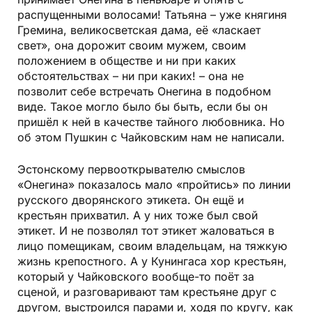
распущенными волосами! Татьяна – уже княгиня
Гремина, великосветская дама, её «ласкает
свет», она дорожит своим мужем, своим
положением в обществе и ни при каких
обстоятельствах – ни при каких! – она не
позволит себе встречать Онегина в подобном
виде. Такое могло было бы быть, если бы он
пришёл к ней в качестве тайного любовника. Но
об этом Пушкин с Чайковским нам не написали.
Эстонскому первооткрывателю смыслов
«Онегина» показалось мало «пройтись» по линии
русского дворянского этикета. Он ещё и
крестьян прихватил. А у них тоже был свой
этикет. И не позволял тот этикет жаловаться в
лицо помещикам, своим владельцам, на тяжкую
жизнь крепостного. А у Кунингаса хор крестьян,
который у Чайковского вообще-то поёт за
сценой, и разговаривают там крестьяне друг с
другом, выстроился парами и, ходя по кругу, как