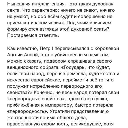
Нынешняя интеллигенция – это такая духовная
секта. Что характерно: ничего не знают, ничего
не умеют, но обо всём судят и совершенно не
приемлют инакомыслия». Под чьим влиянием
формируются взгляды этой духовной секты?
Постараемся ответить.
Как известно, Пётр I переписывался с королевой
Англии Анной, а та с убийственным намёком,
можно сказать, подвохом спрашивала своего
венценосного собрата: «Государь, что будет,
если твой народ, переняв ремёсла, художества и
искусства европейские, переймет и всё то, что
послужит истреблению первородного его
свойства?» Конечно, не весь народ потерял свои
«первородные свойства», однако верхушка,
приближённая к императору, быстро потеряла
«первородность». Утратили представления о
жертвенности во имя общего дела,
православную скромность, великодушие, хотя