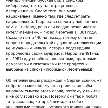
«Интеллигенция русская стала слишком
либеральна, т.е. пуста, отрицательна,
беспринципна. Сверх того, она мало
национальна, именно там, где следует быть
национальной. Творчества своего у неё нет ни в
чём <…> Народ рано или поздно везде идёт за
интеллигенцией», – писал Леонтьев в 1881 году.
Сказано почти 140 лет назад, потому считать
вопрос о предательской сущности интеллигенции
не изученным нельзя. История подтвердила
пророчества своих мудрецов. Народ и в 1917-м,
и в 1991 году пошёл за адвокатами, ораторами-
демагогами и газетчиками (все профессии
выбраны из списка «любимых» Леонтьевым).
Об интеллигенции рассуждал и Сергей Есенин: «У
собратьев моих нет чувства родины во всём
широком смысле этого слова, поэтому у них так
и не согласовано всё. Поэтому они так и любят
тот диссонанс, который впитали в себя с
удушливыми парами шутовского кривляния, ради