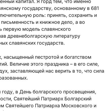
енный капитал. Я горд тем, что именно
янскому государству, основанному в 681
ключительную роль: принять, сохранить и
 письменность и книжное дело, а во
ь первую модель славянского
лав древнеболгарскую литературу
ых славянских государств.
ик, насыщенный пестротой и богатством
ий. Величие этого праздника – в его силе,
х, заставляющей нас верить в то, что сила
разованных.
м году, в День болгарского просвещения,
ности, Святейший Патриарх Болгарский
ем Святейшего Патриарха Московского и