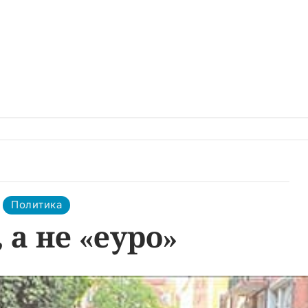
Политика
 а не «еуро»