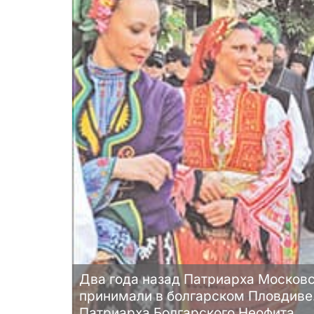
Два года назад Патриарха Московск
принимали в болгарском Пловдиве
Патриарха Болгарского Неофита.