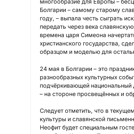
многообразие для Европы – бесц
Болгарии – самому старому слав
году, – выпала честь сыграть ис
передать через века славянскую
времена царя Симеона начертат
христианского государства, сде
образцом и моделью для остальн
24 мая в Болгарии – это праздн
разно­образных культурных событ
подчёркивающей национальный ду
– на стороне просвещённых и об
Следует отметить, что в текуще
культуры и славянской письмен
Неофит будет специальным гост