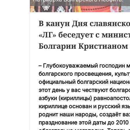
В канун Дня славянск
«ЛГ» беседует с мини
Болгарии Кристиано
– Глубокоуважаемый господин ми
болгарского просвещения, культ
официальный болгарский национа
этот день у вас чествуют болга
азбуки (кириллицы) равноапосто
кириллице основан и русский яз
роднит наши народы, создаёт ва
празднование этой даты до 2010