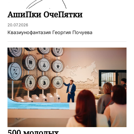
АшиПки ОчеПятки
20.07.2026
Квазиунофантазия Георгия Почуева
500 молодых