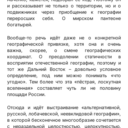
и рассказывает не только о территории, но и о
подвижниках через приобщение к географии
переросших себя. О мирском пантеоне
богатырей.
Вообще-то речь идёт даже не о конкретной
географической привязке, хотя она и очень
важна, скорее, о смене географических
координат. О преодолении статичности в
восприятии отечественной географии, поэтому и
тот же Дальний Восток – довольно условное
определение, под ним можно понимать «что
угодно». Тем более что эта «пёстрая, лоскутная
вселенная» составляет чуть ли не половину
площади России.
Отсюда и идёт выстраивание «альтернативной,
русской, лобачевской, неевклидовой географии»,
в которой бесконечное многообразие сочетается
с нераздельной целостностью, целокупностью.