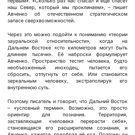
первым». «Сколько раз нас спасал и ещё спасёт
наш Север, который мы проклинаем», – пишет
Авченко об отечественном стратегическом
запасе сверхвозможностей.
Через это можно подойти к пониманию «теории
зауральской относительности», когда на
Дальнем Востоке «сто километров могут быть
длиннее тысячи». Её наброски формулирует
Авченко. Пространство тестит человека, будто
необъезженный иноходец, пытается его
сбросить, отпугнуть от себя. Или становится
зеркальным человеку, экстраполируя его
внутреннюю суть.
Поэтому писатель и говорит, что Дальний Восток
– «условный термин». Возможно, это просто
ориентир для познания. Территория,
заставляющая «человека перерасти себя»,
становящаяся его расширителем сознания, и
Авченко, кажется, подобрал её код. Поэтому он