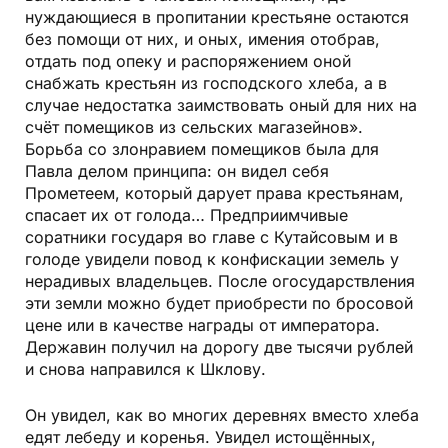
нуждающиеся в пропитании крестьяне остаются
без помощи от них, и оных, имения отобрав,
отдать под опеку и распоряжением оной
снабжать крестьян из господского хлеба, а в
случае недостатка заимствовать оный для них на
счёт помещиков из сельских магазейнов».
Борьба со злонравием помещиков была для
Павла делом принципа: он видел себя
Прометеем, который дарует права крестьянам,
спасает их от голода… Предприимчивые
соратники государя во главе с Кутайсовым и в
голоде увидели повод к конфискации земель у
нерадивых владельцев. После огосударствления
эти земли можно будет приобрести по бросовой
цене или в качестве награды от императора.
Державин получил на дорогу две тысячи рублей
и снова направился к Шклову.
Он увидел, как во многих деревнях вместо хлеба
едят лебеду и коренья. Увидел истощённых,