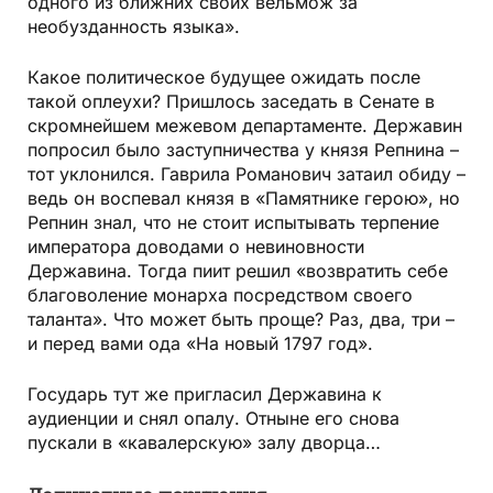
одного из ближних своих вельмож за
необузданность языка».
Какое политическое будущее ожидать после
такой оплеухи? Пришлось заседать в Сенате в
скромнейшем межевом департаменте. Державин
попросил было заступничества у князя Репнина –
тот уклонился. Гаврила Романович затаил обиду –
ведь он воспевал князя в «Памятнике герою», но
Репнин знал, что не стоит испытывать терпение
императора доводами о невиновности
Державина. Тогда пиит решил «возвратить себе
благоволение монарха посредством своего
таланта». Что может быть проще? Раз, два, три –
и перед вами ода «На новый 1797 год».
Государь тут же пригласил Державина к
аудиенции и снял опалу. Отныне его снова
пускали в «кавалерскую» залу дворца…