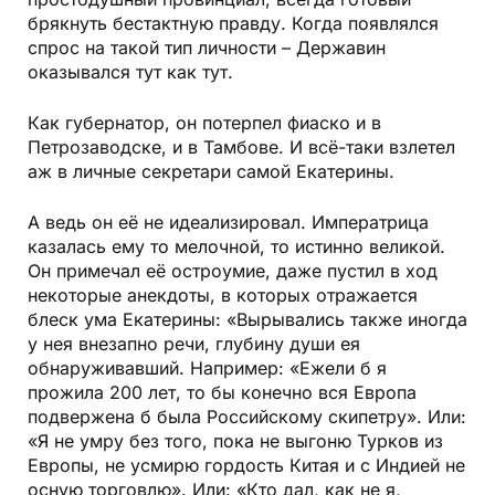
брякнуть бестактную правду. Когда появлялся
спрос на такой тип личности – Державин
оказывался тут как тут.
Как губернатор, он потерпел фиаско и в
Петрозаводске, и в Тамбове. И всё-таки взлетел
аж в личные секретари самой Екатерины.
А ведь он её не идеализировал. Императрица
казалась ему то мелочной, то истинно великой.
Он примечал её остроумие, даже пустил в ход
некоторые анекдоты, в которых отражается
блеск ума Екатерины: «Вырывались также иногда
у нея внезапно речи, глубину души ея
обнаруживавший. Например: «Ежели б я
прожила 200 лет, то бы конечно вся Европа
подвержена б была Российскому скипетру». Или:
«Я не умру без того, пока не выгоню Турков из
Европы, не усмирю гордость Китая и с Индией не
осную торговлю». Или: «Кто дал, как не я,