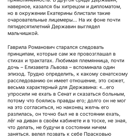
наверное, казался бы хитрецом и дипломатом,
но в окружении Екатерины блистали такие
очаровательные лицемеры… На их фоне почти
пятидесятилетний Державин выглядел
мальчишкой.
Гаврила Романович старался следовать
принципам, которые сам же провозглашал в
стихах и трактатах. Любимая племянница, почти
дочь – Елизавета Львова – вспоминала один
эпизод. Трудно определить, к какому сенатскому
расследованию он имеет отношение, это сюжет,
весьма характерный для Державина: «…его
упросили не ехать в Сенат и сказаться больным,
потому что боялись правды его; долго он не мог
на это согласиться, но наконец желчь его
разлилась, он точно был не в состоянии ехать,
лёг на диван в своём кабинете и в тоске, не зная,
что делать, не будучи в состоянии ничем
заняться, велел позвать к себе Прасковью