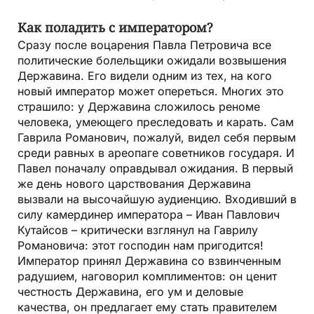
Как поладить с императором?
Сразу после воцарения Павла Петровича все
политические болельщики ожидали возвышения
Державина. Его видели одним из тех, на кого
новый император может опереться. Многих это
страшило: у Державина сложилось реноме
человека, умеющего преследовать и карать. Сам
Гаврила Романович, пожалуй, видел себя первым
среди равных в ареопаге советников государя. И
Павел поначалу оправдывал ожидания. В первый
же день нового царствования Державина
вызвали на высочайшую аудиенцию. Входивший в
силу камердинер императора – Иван Павлович
Кутайсов – критически взглянул на Гаврилу
Романовича: этот господин нам пригодится!
Император принял Державина со взвинченным
радушием, наговорил комплиментов: он ценит
честность Державина, его ум и деловые
качества, он предлагает ему стать правителем