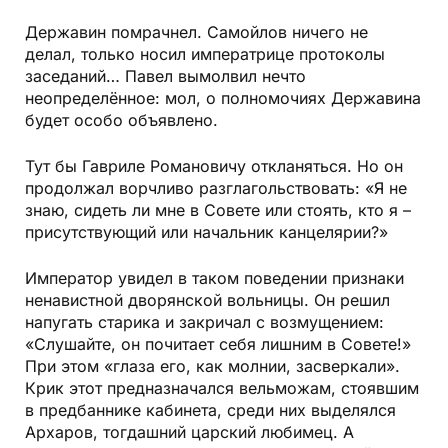
Державин помрачнел. Самойлов ничего не
делал, только носил императрице протоколы
заседаний… Павел вымолвил нечто
неопределённое: мол, о полномочиях Державина
будет особо объявлено.
Тут бы Гавриле Романовичу откланяться. Но он
продолжал ворчливо разглагольствовать: «Я не
знаю, сидеть ли мне в Совете или стоять, кто я –
присутствующий или начальник канцелярии?»
Император увидел в таком поведении признаки
ненавистной дворянской вольницы. Он решил
напугать старика и закричал с возмущением:
«Слушайте, он почитает себя лишним в Совете!»
При этом «глаза его, как молнии, засверкали».
Крик этот предназначался вельможам, стоявшим
в предбаннике кабинета, среди них выделялся
Архаров, тогдашний царский любимец. А