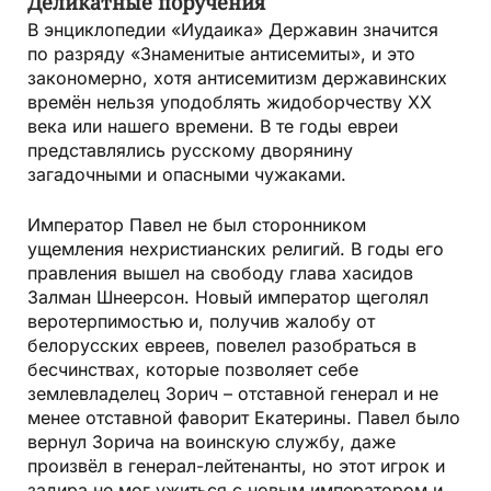
Деликатные поручения
В энциклопедии «Иудаика» Державин значится
по разряду «Знаменитые антисемиты», и это
закономерно, хотя антисемитизм державинских
времён нельзя уподоблять жидоборчеству ХХ
века или нашего времени. В те годы евреи
представлялись русскому дворянину
загадочными и опасными чужаками.
Император Павел не был сторонником
ущемления нехристианских религий. В годы его
правления вышел на свободу глава хасидов
Залман Шнеерсон. Новый император щеголял
веротерпимостью и, получив жалобу от
белорусских евреев, повелел разобраться в
бесчинствах, которые позволяет себе
землевладелец Зорич – отставной генерал и не
менее отставной фаворит Екатерины. Павел было
вернул Зорича на воинскую службу, даже
произвёл в генерал-лейтенанты, но этот игрок и
задира не мог ужиться с новым императором и