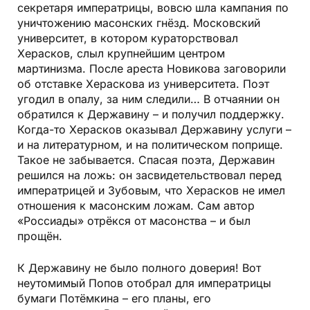
секретаря императрицы, вовсю шла кампания по
уничтожению масонских гнёзд. Московский
университет, в котором кураторствовал
Херасков, слыл крупнейшим центром
мартинизма. После ареста Новикова заговорили
об отставке Хераскова из университета. Поэт
угодил в опалу, за ним следили… В отчаянии он
обратился к Державину – и получил поддержку.
Когда-то Херасков оказывал Державину услуги –
и на литературном, и на политическом поприще.
Такое не забывается. Спасая поэта, Державин
решился на ложь: он засвидетельствовал перед
императрицей и Зубовым, что Херасков не имел
отношения к масонским ложам. Сам автор
«Россиады» отрёкся от масонства – и был
прощён.
К Державину не было полного доверия! Вот
неутомимый Попов отобрал для императрицы
бумаги Потёмкина – его планы, его