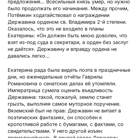
предложения… Всесильный князь умер, но нужно
было продолжать его начинания. Между прочим,
Потёмкин ходатайствовал о награждении
Державина орденом св. Владимира 2-й степени.
Оказалось, что это не входило в планы
Екатерины: «Он должен быть мною доволен, что
взят из-под суда в секретари, а орден без заслуг
не даётся». Державину и вправду ордена не
давались легко…
Екатерина рада была видеть поэта в праздничные
дни, но еженедельные отчёты Гаврилы
Романовича о сенатских делах её утомляли.
Императрица сумела оценить въедливость
Державина: такой, пожалуй, землю станет
грызть, выполняя самое муторное поручение.
Вяземский был не прав: Державин не витает в
поэтических фантазиях, он способен к
кропотливой работе с бумагами, с фактами, со
свидетельствами. У него другой изъян:
прямолинейность. В другой среде Державин,