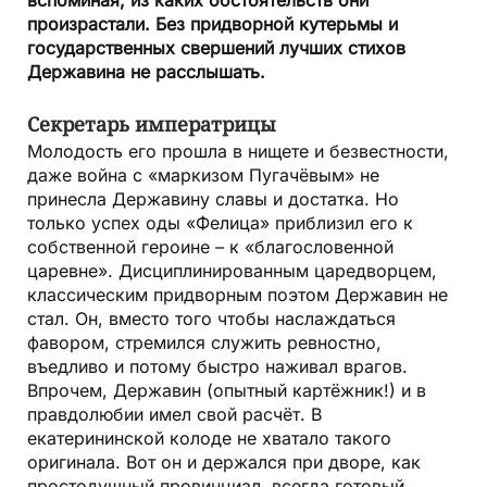
произрастали. Без придворной кутерьмы и
государственных свершений лучших стихов
Державина не расслышать.
Секретарь императрицы
Молодость его прошла в нищете и безвестности,
даже война с «маркизом Пугачёвым» не
принесла Державину славы и достатка. Но
только успех оды «Фелица» приблизил его к
собственной героине – к «благословенной
царевне». Дисциплинированным царедворцем,
классическим придворным поэтом Державин не
стал. Он, вместо того чтобы наслаждаться
фавором, стремился служить ревностно,
въедливо и потому быстро наживал врагов.
Впрочем, Державин (опытный картёжник!) и в
правдолюбии имел свой расчёт. В
екатерининской колоде не хватало такого
оригинала. Вот он и держался при дворе, как
простодушный провинциал, всегда готовый