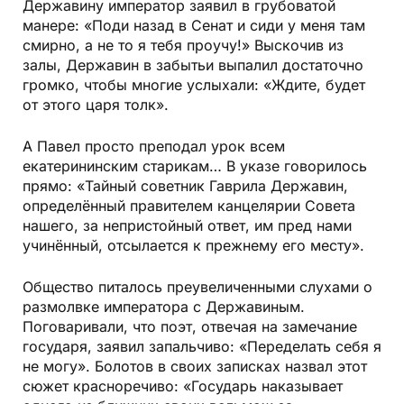
Державину император заявил в грубоватой
манере: «Поди назад в Сенат и сиди у меня там
смирно, а не то я тебя проучу!» Выскочив из
залы, Державин в забытьи выпалил достаточно
громко, чтобы многие услыхали: «Ждите, будет
от этого царя толк».
А Павел просто преподал урок всем
екатерининским старикам… В указе говорилось
прямо: «Тайный советник Гаврила Державин,
определённый правителем канцелярии Совета
нашего, за непристойный ответ, им пред нами
учинённый, отсылается к прежнему его месту».
Общество питалось преувеличенными слухами о
размолвке императора с Державиным.
Поговаривали, что поэт, отвечая на замечание
государя, заявил запальчиво: «Переделать себя я
не могу». Болотов в своих записках назвал этот
сюжет красноречиво: «Государь наказывает