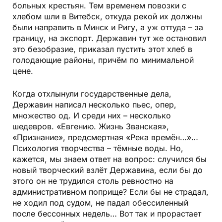
больных крестьян. Тем временем повозки с
хлебом шли в Витебск, откуда рекой их должны
были направить в Минск и Ригу, а уж оттуда – за
границу, на экспорт. Державин тут же остановил
это безобразие, приказал пустить этот хлеб в
голодающие районы, причём по минимальной
цене.
Когда отхлынули государственные дела,
Державин написал несколько пьес, опер,
множество од. И среди них – несколько
шедевров. «Евгению. Жизнь Званская»,
«Признание», предсмертная «Река времён…»…
Психология творчества – тёмные воды. Но,
кажется, мы знаем ответ на вопрос: случился бы
новый творческий взлёт Державина, если бы до
этого он не трудился столь ревностно на
административном поприще? Если бы не страдал,
не ходил под судом, не падал обессиленный
после бессонных недель… Вот так и прорастает