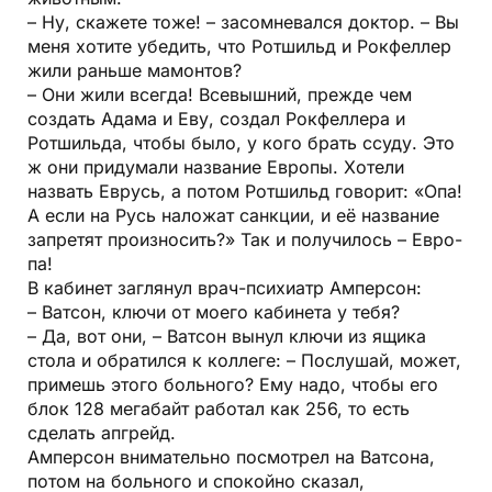
– Ну, скажете тоже! – засом­невался доктор. – Вы
меня хотите убедить, что Ротшильд и Рокфеллер
жили раньше мамонтов?
– Они жили всегда! Всевышний, прежде чем
создать Адама и Еву, создал Рокфеллера и
Ротшильда, чтобы было, у кого брать ссуду. Это
ж они придумали название Европы. Хотели
назвать Еврусь, а потом Ротшильд говорит: «Опа!
А если на Русь наложат санкции, и её название
запретят произносить?» Так и получилось – Ев­ро­
па!
В кабинет заглянул врач-психиатр Амперсон:
– Ватсон, ключи от моего кабинета у тебя?
– Да, вот они, – Ватсон вынул ключи из ящика
стола и обратился к коллеге: – Послушай, может,
примешь этого больного? Ему надо, чтобы его
блок 128 мегабайт работал как 256, то есть
сделать апгрейд.
Амперсон внимательно посмотрел на Ватсона,
потом на больного и спокойно сказал,