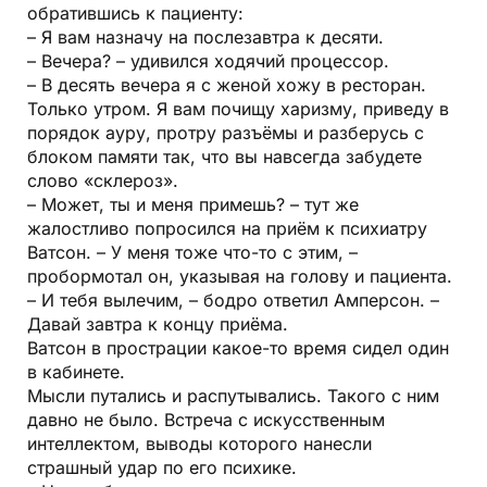
обратившись к пациенту:
– Я вам назначу на после­завтра к десяти.
– Вечера? – удивился ходячий процессор.
– В десять вечера я с женой хожу в ресторан.
Только утром. Я вам почищу харизму, приведу в
порядок ауру, протру разъёмы и разберусь с
блоком памяти так, что вы навсегда забудете
слово «склероз».
– Может, ты и меня примешь? – тут же
жалостливо попросился на приём к психиатру
Ватсон. – У меня тоже что-то с этим, –
пробормотал он, указывая на голову и пациента.
– И тебя вылечим, – бодро ответил Амперсон. –
Давай завтра к концу приёма.
Ватсон в прострации какое-то время сидел один
в кабинете.
Мысли путались и распутывались. Такого с ним
давно не было. Встреча с искусственным
интеллектом, выводы которого нанесли
страшный удар по его психике.