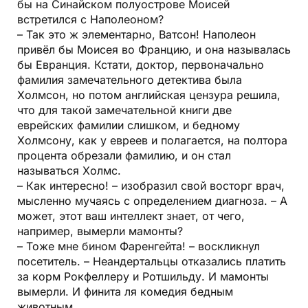
бы на Синайском полуострове Моисей
встретился с Наполеоном?
– Так это ж элементарно, Ватсон! Наполеон
привёл бы Моисея во Францию, и она называлась
бы Евранция. Кстати, доктор, первоначально
фамилия замечательного детектива была
Холмсон, но потом английская цензура решила,
что для такой замечательной книги две
еврейских фамилии слишком, и бедному
Холмсону, как у евреев и полагается, на полтора
процента обрезали фамилию, и он стал
называться Холмс.
– Как интересно! – изобразил свой восторг врач,
мысленно мучаясь с определением диагноза. – А
может, этот ваш интеллект знает, от чего,
например, вымерли мамонты?
– Тоже мне бином Фаренгейта! – воскликнул
посетитель. – Неандертальцы отказались платить
за корм Рокфеллеру и Ротшильду. И мамонты
вымерли. И финита ля комедия бедным
животным.