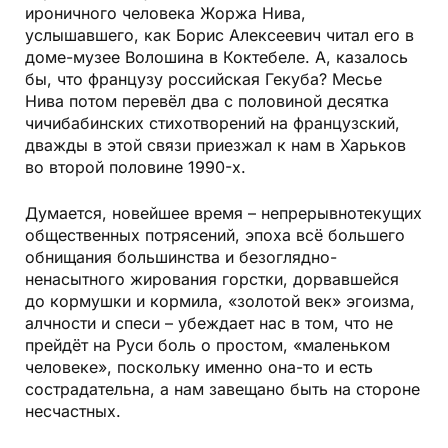
ироничного человека Жоржа Нива,
услышавшего, как Борис Алексеевич читал его в
доме-музее Волошина в Коктебеле. А, казалось
бы, что французу российская Гекуба? Месье
Нива потом перевёл два с половиной десятка
чичибабинских стихотворений на французский,
дважды в этой связи приезжал к нам в Харьков
во второй половине 1990-х.
Думается, новейшее время – непрерывнотекущих
общественных потрясений, эпоха всё большего
обнищания большинства и безоглядно-
ненасытного жирования горстки, дорвавшейся
до кормушки и кормила, «золотой век» эгоизма,
алчности и спеси – убеждает нас в том, что не
прейдёт на Руси боль о простом, «маленьком
человеке», поскольку именно она-то и есть
сострадательна, а нам завещано быть на стороне
несчастных.