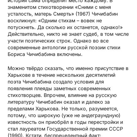
история сама определит место каждому. В
знаменитом стихотворении «Сними с меня
усталость, матерь Смерть» (1967) Чичибабин
воскликнул: «Одним стихам – вовек не
потускнеть. Да сколько их останется, однако!»
Действительно, никто не знает судеб, в том числе
участи поэтических строк. Однако во все
современные антологии русской поэзии стихи
Бориса Чичибабина включены.
Можно твёрдо сказать, что именно присутствие в
Харькове в течение нескольких десятилетий
поэта Чичибабина создало условия для
появления плеяды заметных современных
стихотворцев. Впрочем, влияние на русскую
литературу Чичибабин оказал и далеко за
пределами Харькова. Не только, разумеется,
потому, что широкую (уже не андеграундную)
известность он приобрёл в годы перестройки и
стал лауреатом Государственной премии СССР
(1990). Кстати, беспрецедентный факт: