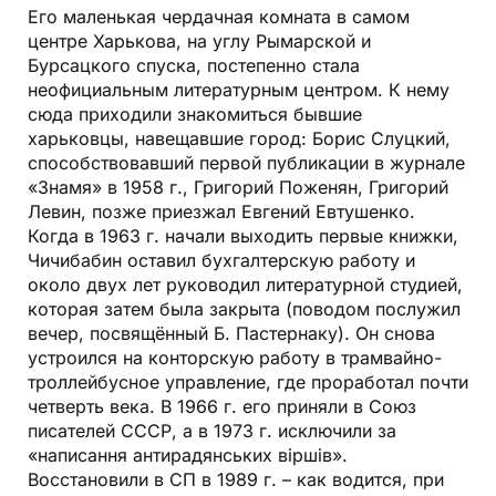
Его маленькая чердачная комната в самом
центре Харькова, на углу Рымарской и
Бурсацкого спуска, постепенно стала
неофициальным литературным центром. К нему
сюда приходили знакомиться бывшие
харьковцы, навещавшие город: Борис Слуцкий,
способствовавший первой публикации в журнале
«Знамя» в 1958 г., Григорий Поженян, Григорий
Левин, позже приезжал Евгений Евтушенко.
Когда в 1963 г. начали выходить первые книжки,
Чичибабин оставил бухгалтерскую работу и
около двух лет руководил литературной студией,
которая затем была закрыта (поводом послужил
вечер, посвящённый Б. Пастернаку). Он снова
устроился на конторскую работу в трамвайно-
троллейбусное управление, где проработал почти
четверть века. В 1966 г. его приняли в Союз
писателей СССР, а в 1973 г. исключили за
«написання антирадянських вiршiв».
Восстановили в СП в 1989 г. – как водится, при