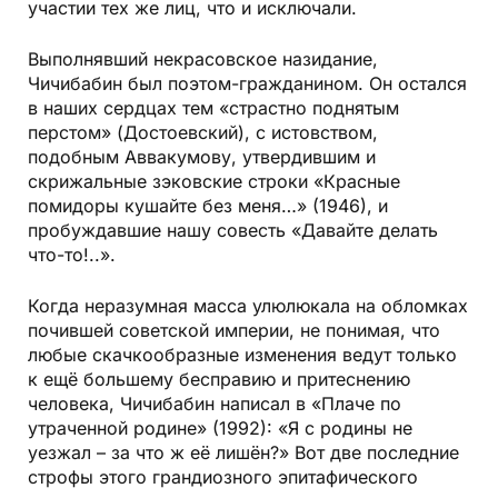
участии тех же лиц, что и исключали.
Выполнявший некрасовское назидание,
Чичибабин был поэтом-гражданином. Он остался
в наших сердцах тем «страстно поднятым
перстом» (Достоевский), с истовством,
подобным Аввакумову, утвердившим и
скрижальные зэковские строки «Красные
помидоры кушайте без меня…» (1946), и
пробуждавшие нашу совесть «Давайте делать
что-то!..».
Когда неразумная масса улюлюкала на обломках
почившей советской империи, не понимая, что
любые скачкообразные изменения ведут только
к ещё большему бесправию и притеснению
человека, Чичибабин написал в «Плаче по
утраченной родине» (1992): «Я с родины не
уезжал – за что ж её лишён?» Вот две последние
строфы этого грандиозного эпитафического