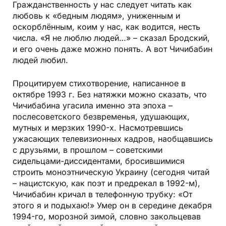
Гражданственность у нас следует читать как
любовь к «бедным людям», униженным и
оскорблённым, коим у нас, как водится, несть
числа. «Я не люблю людей…» – сказал Бродский,
и его очень даже можно понять. А вот Чичибабин
людей любил.
Процитируем стихотворение, написанное в
октябре 1993 г. Без натяжки можно сказать, что
Чичибабина угасила именно эта эпоха –
послесоветского безвременья, удушающих,
мутных и мерзких 1990-х. Насмотревшись
ужасающих телевизионных кадров, наобщавшись
с друзьями, в прошлом – советскими
сидельцами-диссидентами, бросившимися
строить моноэтническую Украину (сегодня читай
– нацистскую, как поэт и предрекал в 1992-м),
Чичибабин кричал в телефонную трубку: «От
этого я и подыхаю!» Умер он в середине декабря
1994-го, морозной зимой, словно закольцевав