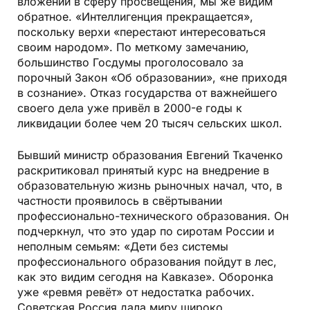
вложений в сферу просвещения, мы же видим
обратное. «Интеллигенция прекращается»,
поскольку верхи «перестают интересоваться
своим народом». По меткому замечанию,
большинство Госдумы проголосовало за
порочный Закон «Об образовании», «не приходя
в сознание». Отказ государства от важнейшего
своего дела уже привёл в 2000-е годы к
ликвидации более чем 20 тысяч сельских школ.
Бывший министр образования Евгений Ткаченко
раскритиковал принятый курс на внедрение в
образовательную жизнь рыночных начал, что, в
частности проявилось в свёртывании
профессионально-технического образования. Он
подчеркнул, что это удар по сиротам России и
неполным семьям: «Дети без системы
профессионального образования пойдут в лес,
как это видим сегодня на Кавказе». Оборонка
уже «ревмя ревёт» от недостатка рабочих.
Советская Россия дала миру широко