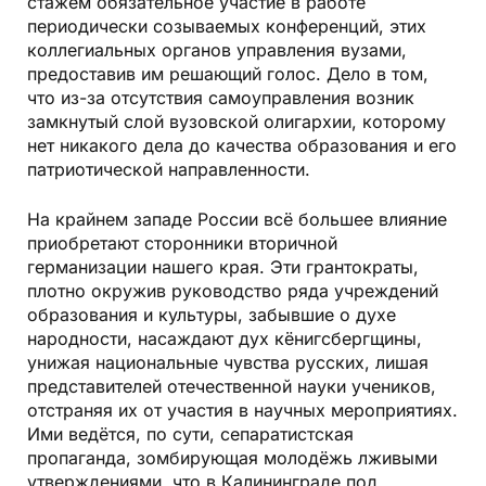
стажем обязательное участие в работе
периодически созываемых конференций, этих
коллегиальных органов управления вузами,
предоставив им решающий голос. Дело в том,
что из-за отсутствия самоуправления возник
замкнутый слой вузовской олигархии, которому
нет никакого дела до качества образования и его
патриотической направленности.
На крайнем западе России всё большее влияние
приобретают сторонники вторичной
германизации нашего края. Эти грантократы,
плотно окружив руководство ряда учреждений
образования и культуры, забывшие о духе
народности, насаждают дух кёнигсбергщины,
унижая национальные чувства русских, лишая
представителей отечественной науки учеников,
отстраняя их от участия в научных мероприятиях.
Ими ведётся, по сути, сепаратистская
пропаганда, зомбирующая молодёжь лживыми
утверждениями, что в Калининграде под