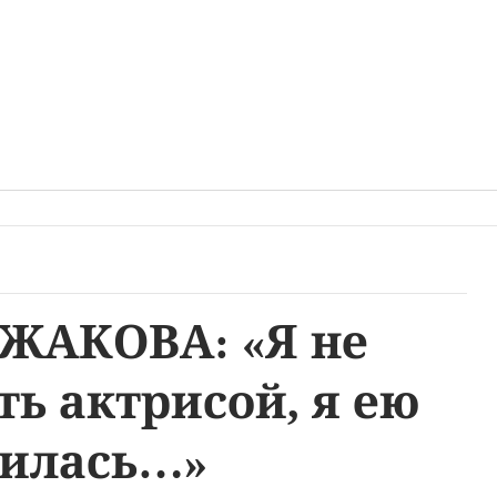
ЖАКОВА: «Я не
ть актрисой, я ею
илась…»