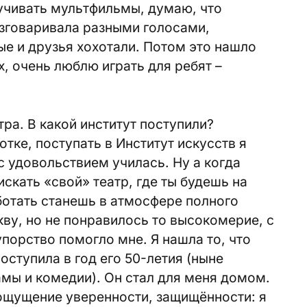
вучивать мультфильмы, думаю, что
азговаривала разными голосами,
ые и друзья хохотали. Потом это нашло
, очень люблю играть для ребят –
тра. В какой институт поступили?
отке, поступать в Институт искусств я
с удовольствием училась. Ну а когда
скать «свой» театр, где ты будешь на
ботать станешь в атмосфере полного
ву, но не понравилось то высокомерие, с
упорство помогло мне. Я нашла то, что
поступила в год его 50-летия (ныне
мы и комедии). Он стал для меня домом.
 ощущение уверенности, защищённости: я