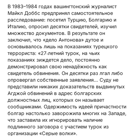
В 1983–1984 годах вашингтонский журналист
Майкл Доббс предпринял самостоятельное
расследование: посетил Турцию, Болгарию и
Италию, опросил десятки свидетелей, изучил
множество документов. В результате он
заключил, что «дело Антонова» дутое и
основывалось лишь на показаниях турецкого
террориста: «27‑летний турок, на чьих
показаниях зиждется дело, постоянно
демонстрировал свою ненадёжность как
свидетель обвинения. Он десятки раз лгал либо
опровергал собственные заявления… Суду не
представили никаких доказательств выдвинутых
Агджой обвинений в адрес болгарских
должностных лиц, которых он называет
сообщниками. Одержимость идеей причастности
болгар настолько заворожила многих на Западе,
что заставила их игнорировать наличие
подлинного заговора с участием турок из
организации «Серые волки».