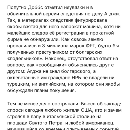
Попутно Доббс отметил неувязки и в
обвинительной версии следствия по делу Агджи.
Так, в материалах следствия фигурировала
якобы взятая для него напрокат машина, хотя ни
малейших следов её регистрации в прокатной
фирме не обнаружили. Как сквозь землю
провалились и 3 миллиона марок ФРГ, будто бы
полученных преступником от болгарских
«подельников». Наконец, отсутствовал ответ на
вопрос, как «сообщники» объяснялись друг с
другом: Агджа не знал болгарского, а
оклеветанные им граждане НРБ не владели ни
турецким, ни английским, на котором они якобы
обсуждали планы покушения.
Тем не менее дело состряпали. Бьюсь об заклад:
спроси сегодня любого жителя США, кто и зачем
стрелял в папу в итальянской столице на
площади Святого Петра, и любой американец,
научившийся ко времени описываемых событий