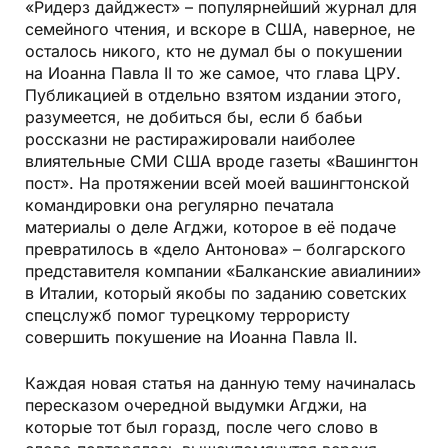
«Ридерз дайджест» – популярнейший журнал для
семейного чтения, и вскоре в США, наверное, не
осталось никого, кто не думал бы о покушении
на Иоанна Павла II то же самое, что глава ЦРУ.
Публикацией в отдельно взятом издании этого,
разумеется, не добиться бы, если б бабьи
россказни не растиражировали наиболее
влиятельные СМИ США вроде газеты «Вашингтон
пост». На протяжении всей моей вашингтонской
командировки она регулярно печатала
материалы о деле Агджи, которое в её подаче
превратилось в «дело Антонова» – болгарского
представителя компании «Балканские авиалинии»
в Италии, который якобы по заданию советских
спецслужб помог турецкому террористу
совершить покушение на Иоанна Павла II.
Каждая новая статья на данную тему начиналась
пересказом очередной выдумки Агджи, на
которые тот был горазд, после чего слово в