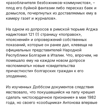
«разоблачителя безбожников-коммунистов», –
плод его буйной фантазии либо пересказ баек и
домыслов, почерпнутых из доставляемых ему в
камеру газет и журналов».
На одном из допросов в римской тюрьме Агджа
надиктовал 121 (!) страницу «поправок»,
«пояснений» и опровержений собственных
показаний, которые он ранее дал, клевеща на
официальных представителей Народной
Республики Болгария в Италии. Что, впрочем, не
помешало ему на каждом новом допросе
«вспоминать» новые «свидетельства
причастности» болгарских граждан к его
злодеянию.
Из изученных Доббсом документов следствия
явствовало, что покушавшийся на папу «решил
сделать чистосердечное признание» в мае 1982
года, но своего «сообщника» Антонова впервые