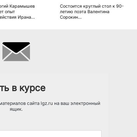
ргий Карамышев
Состоится круглый стол к 90-
ет опыт
летию поэта Валентина
ействия Ирана...
Сорокин...
ть в курсе
атериалов сайта lgz.ru на ваш электронный
ящик.