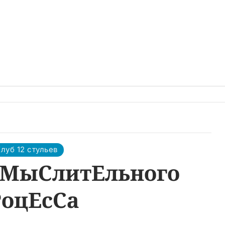
луб 12 стульев
МыСлитЕльного
РоцЕсСа