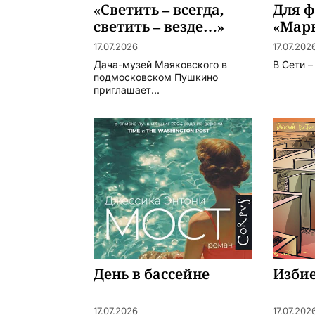
«Светить – всегда,
Для 
светить – везде…»
«Марв
Нико
17.07.2026
17.07.202
Дача-музей Маяковского в
В Сети 
подмосковском Пушкино
приглашает...
День в бассейне
Изби
17.07.2026
17.07.202