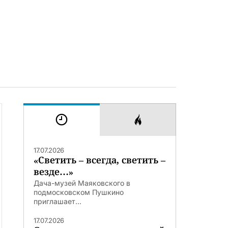
17.07.2026
«Светить – всегда, светить –
везде…»
Дача-музей Маяковского в
подмосковском Пушкино
приглашает...
17.07.2026