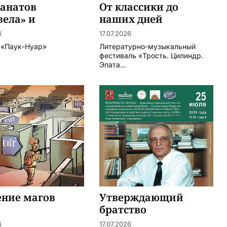
фанатов
От классики до
ела» и
наших дней
ласа Кейджа
6
17.07.2026
– «Паук-Нуар»
Литературно-музыкальный
фестиваль «Трость. Цилиндр.
Эпата...
ение магов
Утверждающий
братство
6
17.07.2026